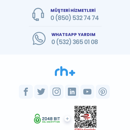
MÜŞTERİ HİZMETLERİ
0 (850) 532 74 74
WHATSAPP YARDIM
0 (532) 365 01 08