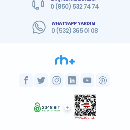
0 (850) 532 74 74
WHATSAPP YARDIM
0 (532) 365 01 08