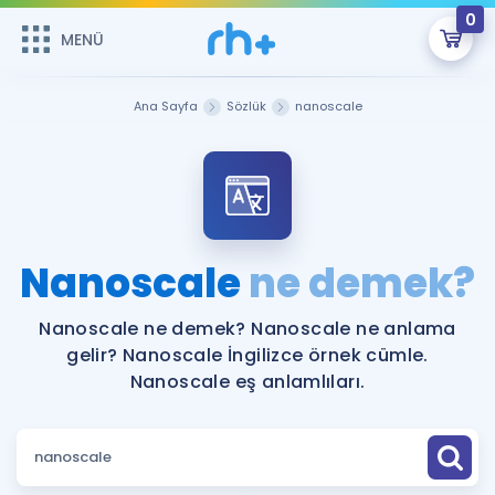
0
MENÜ
MENÜ
Üye Girişi
Ana Sayfa
Sözlük
nanoscale
Online Dersler
Sepetin Şu An Boş.
Çalışma Paketleri
Remzi Hoca ile seni sınava hazırlayacak onlarca eğitim seni
bekliyor!
Kitaplar ve Kaynaklar
GİRİŞ YAP
Nanoscale
ne demek?
Katılımcı Görüşleri
Şifremi Hatırlamıyorum
Nanoscale ne demek? Nanoscale ne anlama
gelir? Nanoscale İngilizce örnek cümle.
ÜYE DEĞİLİM
Faydalı Araçlar
Nanoscale eş anlamlıları.
Ücretsiz Kaynaklar
Blog
İngilizce Gramer
Hakkımızda
Kariyer
Sözlük
Soru & Cevap
İletişim