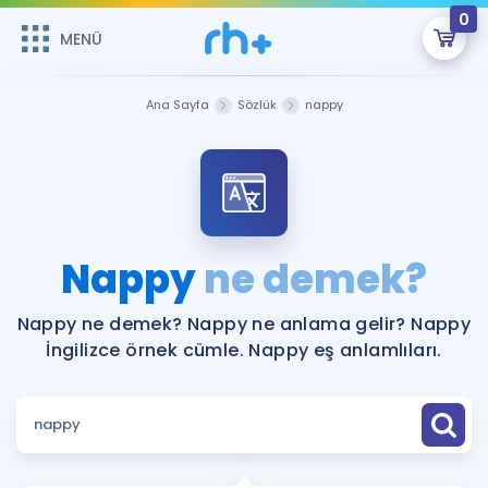
0
MENÜ
MENÜ
Üye Girişi
Ana Sayfa
Sözlük
nappy
Online Dersler
Sepetin Şu An Boş.
Çalışma Paketleri
Remzi Hoca ile seni sınava hazırlayacak onlarca eğitim seni
bekliyor!
Kitaplar ve Kaynaklar
GİRİŞ YAP
Nappy
ne demek?
Katılımcı Görüşleri
Şifremi Hatırlamıyorum
Nappy ne demek? Nappy ne anlama gelir? Nappy
İngilizce örnek cümle. Nappy eş anlamlıları.
ÜYE DEĞİLİM
Faydalı Araçlar
Ücretsiz Kaynaklar
Blog
İngilizce Gramer
Hakkımızda
Kariyer
Sözlük
Soru & Cevap
İletişim