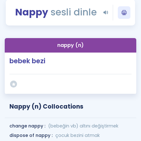
Puan Hesaplama
Nappy
sesli dinle
Rehberlik Aracı
ÖSYM Sınav Takvimi
nappy (n)
Kampanyalar
bebek bezi
Blog
İngilizce Gramer
Nappy (n) Collocations
change nappy :
(bebeğin vb) altını değiştirmek
dispose of nappy :
çocuk bezini atmak