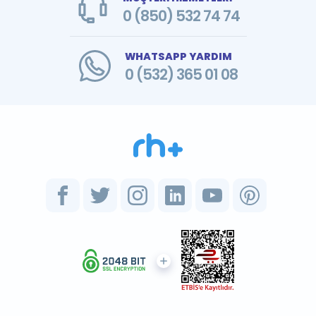
0 (850) 532 74 74
WHATSAPP YARDIM
0 (532) 365 01 08