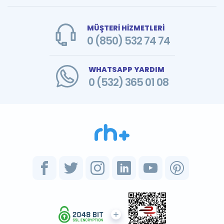
MÜŞTERİ HİZMETLERİ
0 (850) 532 74 74
WHATSAPP YARDIM
0 (532) 365 01 08