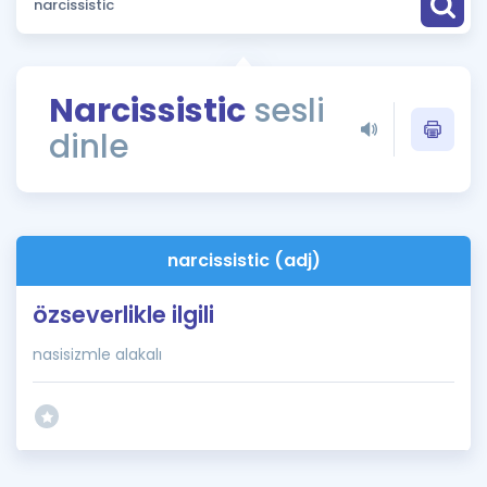
Puan Hesaplama
Rehberlik Aracı
Narcissistic
sesli
ÖSYM Sınav Takvimi
dinle
Kampanyalar
Blog
narcissistic (adj)
İngilizce Gramer
özseverlikle ilgili
nasisizmle alakalı