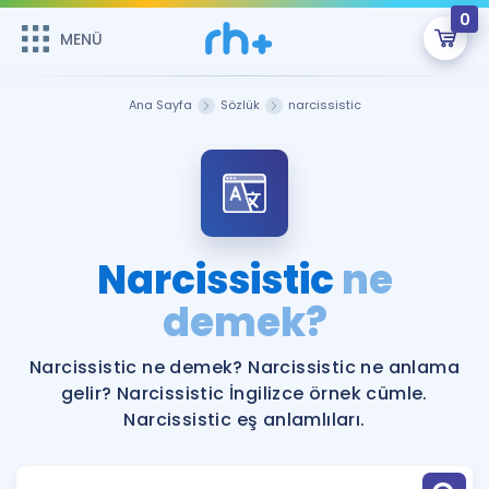
0
MENÜ
MENÜ
Üye Girişi
Ana Sayfa
Sözlük
narcissistic
Online Dersler
Sepetin Şu An Boş.
Çalışma Paketleri
Remzi Hoca ile seni sınava hazırlayacak onlarca eğitim seni
bekliyor!
Kitaplar ve Kaynaklar
GİRİŞ YAP
Narcissistic
ne
Katılımcı Görüşleri
demek?
Şifremi Hatırlamıyorum
ÜYE DEĞİLİM
Faydalı Araçlar
Narcissistic ne demek? Narcissistic ne anlama
gelir? Narcissistic İngilizce örnek cümle.
Ücretsiz Kaynaklar
Blog
İngilizce Gramer
Narcissistic eş anlamlıları.
Hakkımızda
Kariyer
Sözlük
Soru & Cevap
İletişim