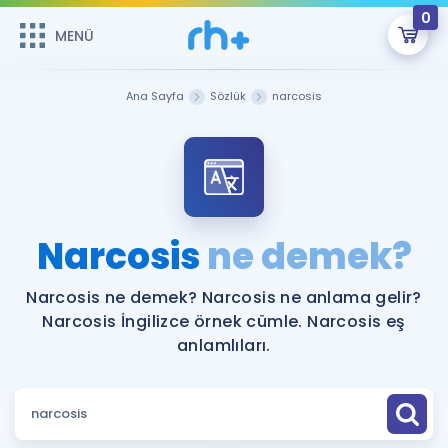
0
MENÜ
MENÜ
Üye Girişi
Ana Sayfa
Sözlük
narcosis
Online Dersler
Sepetin Şu An Boş.
Çalışma Paketleri
Remzi Hoca ile seni sınava hazırlayacak onlarca eğitim seni
bekliyor!
Kitaplar ve Kaynaklar
GİRİŞ YAP
Narcosis
ne demek?
Katılımcı Görüşleri
Şifremi Hatırlamıyorum
Narcosis ne demek? Narcosis ne anlama gelir?
Narcosis İngilizce örnek cümle. Narcosis eş
ÜYE DEĞİLİM
Faydalı Araçlar
anlamlıları.
Ücretsiz Kaynaklar
Blog
İngilizce Gramer
Hakkımızda
Kariyer
Sözlük
Soru & Cevap
İletişim