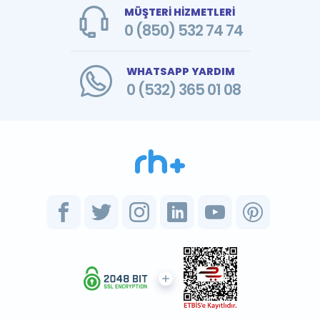
MÜŞTERİ HİZMETLERİ
0 (850) 532 74 74
WHATSAPP YARDIM
0 (532) 365 01 08