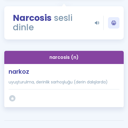
Puan Hesaplama
Narcosis
sesli
Rehberlik Aracı
dinle
ÖSYM Sınav Takvimi
Kampanyalar
Blog
narcosis (n)
İngilizce Gramer
narkoz
uyuşturulma, derinlik sarhoşluğu (derin dalışlarda)