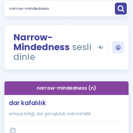
Puan Hesaplama
Rehberlik Aracı
ÖSYM Sınav Takvimi
Narrow-
Mindedness
sesli
Kampanyalar
dinle
Blog
İngilizce Gramer
narrow-mindedness (n)
dar kafalılık
anlayış kıtlığı, dar görüşlülük, eski kafalılık