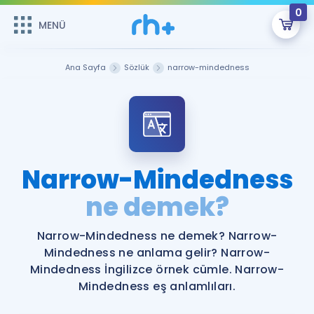
0
MENÜ
MENÜ
Üye Girişi
Ana Sayfa
Sözlük
narrow-mindedness
Online Dersler
Sepetin Şu An Boş.
Çalışma Paketleri
Remzi Hoca ile seni sınava hazırlayacak onlarca eğitim seni
bekliyor!
Kitaplar ve Kaynaklar
GİRİŞ YAP
Narrow-Mindedness
Katılımcı Görüşleri
ne demek?
Şifremi Hatırlamıyorum
ÜYE DEĞİLİM
Faydalı Araçlar
Narrow-Mindedness ne demek? Narrow-
Mindedness ne anlama gelir? Narrow-
Ücretsiz Kaynaklar
Blog
İngilizce Gramer
Mindedness İngilizce örnek cümle. Narrow-
Mindedness eş anlamlıları.
Hakkımızda
Kariyer
Sözlük
Soru & Cevap
İletişim