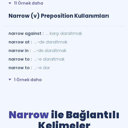
11 Örnek daha
Narrow (v) Preposition Kullanımları
narrow against :
... karşı daraltmak
narrow at :
...-de daraltmak
narrow in :
...-de daraltmak
narrow to :
...-e daraltmak
narrow to :
...-e dar
1 Örnek daha
Narrow
ile Bağlantılı
Kelimeler