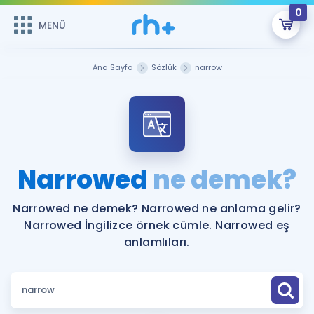
0
MENÜ
MENÜ
Üye Girişi
Ana Sayfa
Sözlük
narrow
Online Dersler
Sepetin Şu An Boş.
Çalışma Paketleri
Remzi Hoca ile seni sınava hazırlayacak onlarca eğitim seni
bekliyor!
Kitaplar ve Kaynaklar
GİRİŞ YAP
Narrowed
ne demek?
Katılımcı Görüşleri
Şifremi Hatırlamıyorum
Narrowed ne demek? Narrowed ne anlama gelir?
Narrowed İngilizce örnek cümle. Narrowed eş
ÜYE DEĞİLİM
Faydalı Araçlar
anlamlıları.
Ücretsiz Kaynaklar
Blog
İngilizce Gramer
Hakkımızda
Kariyer
Sözlük
Soru & Cevap
İletişim