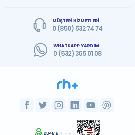
MÜŞTERİ HİZMETLERİ
0 (850) 532 74 74
WHATSAPP YARDIM
0 (532) 365 01 08