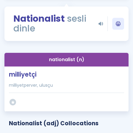
Puan Hesaplama
Nationalist
sesli
Rehberlik Aracı
dinle
ÖSYM Sınav Takvimi
Kampanyalar
Blog
nationalist (n)
İngilizce Gramer
milliyetçi
milliyetperver, ulusçu
Nationalist (adj) Collocations