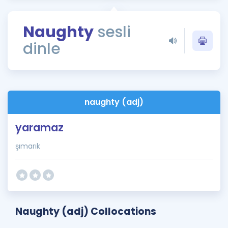
Puan Hesaplama
Naughty
sesli
Rehberlik Aracı
dinle
ÖSYM Sınav Takvimi
Kampanyalar
Blog
naughty (adj)
İngilizce Gramer
yaramaz
şımarık
Naughty (adj) Collocations