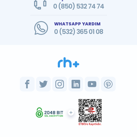
0 (850) 532 74 74
WHATSAPP YARDIM
0 (532) 365 01 08