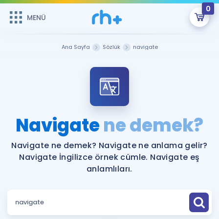
0
MENÜ
MENÜ
Üye Girişi
Ana Sayfa
Sözlük
navigate
Online Dersler
Sepetin Şu An Boş.
Çalışma Paketleri
Remzi Hoca ile seni sınava hazırlayacak onlarca eğitim seni
bekliyor!
Kitaplar ve Kaynaklar
GİRİŞ YAP
Navigate
ne demek?
Katılımcı Görüşleri
Şifremi Hatırlamıyorum
Navigate ne demek? Navigate ne anlama gelir?
Navigate İngilizce örnek cümle. Navigate eş
ÜYE DEĞİLİM
Faydalı Araçlar
anlamlıları.
Ücretsiz Kaynaklar
Blog
İngilizce Gramer
Hakkımızda
Kariyer
Sözlük
Soru & Cevap
İletişim