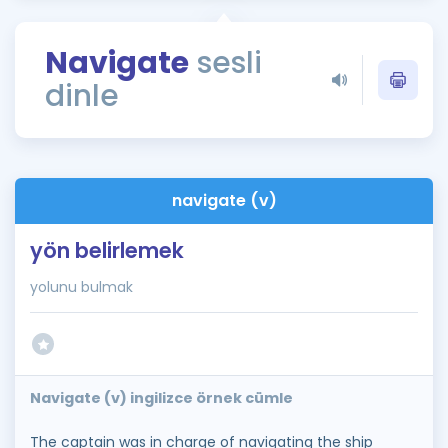
Puan Hesaplama
Navigate
sesli
Rehberlik Aracı
dinle
ÖSYM Sınav Takvimi
Kampanyalar
Blog
navigate (v)
İngilizce Gramer
yön belirlemek
yolunu bulmak
Navigate (v) ingilizce örnek cümle
The captain was in charge of navigating the ship