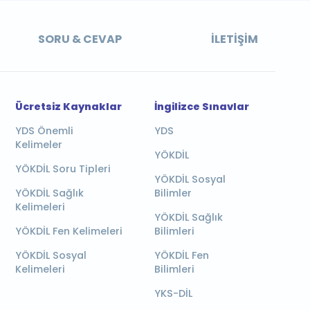
SORU & CEVAP
İLETIŞIM
Ücretsiz Kaynaklar
İngilizce Sınavlar
YDS Önemli
YDS
Kelimeler
YÖKDİL
YÖKDİL Soru Tipleri
YÖKDİL Sosyal
YÖKDİL Sağlık
Bilimler
Kelimeleri
YÖKDİL Sağlık
YÖKDİL Fen Kelimeleri
Bilimleri
YÖKDİL Sosyal
YÖKDİL Fen
Kelimeleri
Bilimleri
YKS-DİL