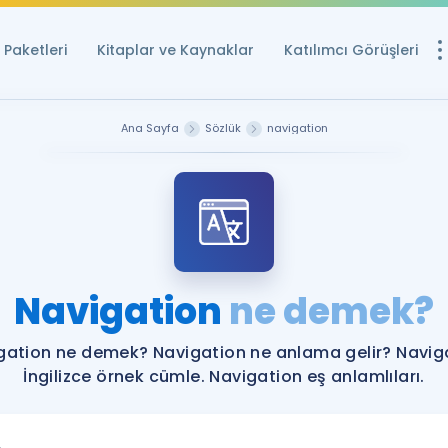
Paketleri
Kitaplar ve Kaynaklar
Katılımcı Görüşleri
Ücretsiz Kayna
Ana Sayfa
Sözlük
navigation
YDS ve YÖKDİL içi
Sözlük
İngilizce Sınavları
Puan Hesapla
Navigation
ne demek?
YDS ve YÖKDİL P
Remz
Rehberlik Aracı
gation ne demek? Navigation ne anlama gelir? Navig
YDS ve YÖKDİL'e H
İngilizce örnek cümle. Navigation eş anlamlıları.
ÖSYM Sınav Ta
Tüm ÖSYM Sınavl