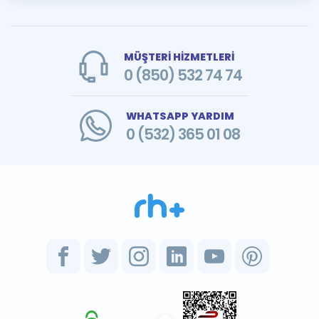
MÜŞTERİ HİZMETLERİ
0 (850) 532 74 74
WHATSAPP YARDIM
0 (532) 365 01 08