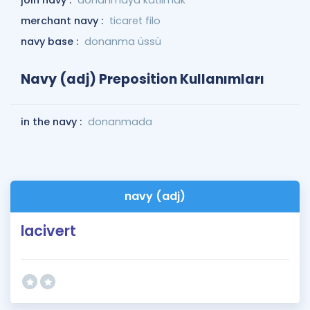
join navy :
donanmaya katılmak
merchant navy :
ticaret filo
navy base :
donanma üssü
Navy (adj) Preposition Kullanımları
in the navy :
donanmada
navy (adj)
lacivert