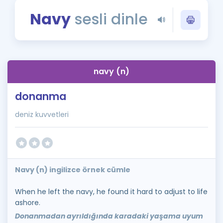
Puan Hesaplama
Navy
sesli dinle
Rehberlik Aracı
ÖSYM Sınav Takvimi
navy (n)
Kampanyalar
donanma
Blog
deniz kuvvetleri
İngilizce Gramer
Navy (n) ingilizce örnek cümle
When he left the navy, he found it hard to adjust to life
ashore.
Donanmadan ayrıldığında karadaki yaşama uyum