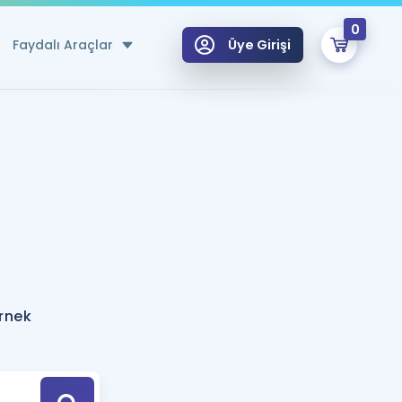
0
Faydalı Araçlar
Üye Girişi
klar
n Ücretsiz Kaynaklar
 için Özel Sözlük
Sepetin Şu An Boş.
ma
uan Hesaplama Aracı
i Hoca ile seni sınava hazırlayacak onlarca eğitim seni bekliyor!
Şifremi Hatırlamıyorum
GİRİŞ YAP
örnek
azırlananlar için Öneriler
kvimi
ÜYE DEĞİLİM
arı Tek Takvimde