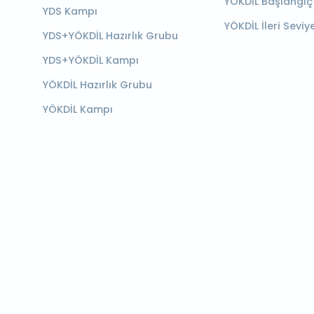
YÖKDİL Başlangıç
YDS Kampı
YÖKDİL İleri Seviy
YDS+YÖKDİL Hazırlık Grubu
YDS+YÖKDİL Kampı
YÖKDİL Hazırlık Grubu
YÖKDİL Kampı