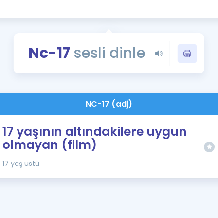
Kampanyalar
Eğitim ve Kitaplar
Blog
Nc-17
sesli dinle
YDS - YÖKDİL Tüm S
İngilizce Gram
İngilizce Gramer
NC-17 (adj)
17 yaşının altındakilere uygun
olmayan (film)
17 yaş üstü