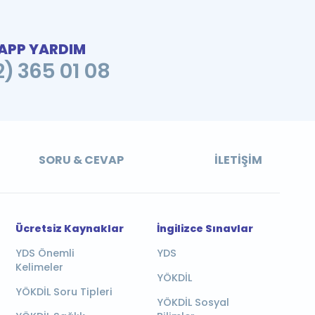
PP YARDIM
2) 365 01 08
SORU & CEVAP
İLETIŞIM
Ücretsiz Kaynaklar
İngilizce Sınavlar
YDS Önemli
YDS
Kelimeler
YÖKDİL
YÖKDİL Soru Tipleri
YÖKDİL Sosyal