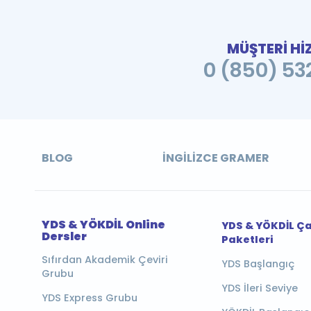
MÜŞTERİ Hİ
0 (850) 532
BLOG
İNGILIZCE GRAMER
YDS & YÖKDİL Online
YDS & YÖKDİL Ç
Dersler
Paketleri
Sıfırdan Akademik Çeviri
YDS Başlangıç
Grubu
YDS İleri Seviye
YDS Express Grubu