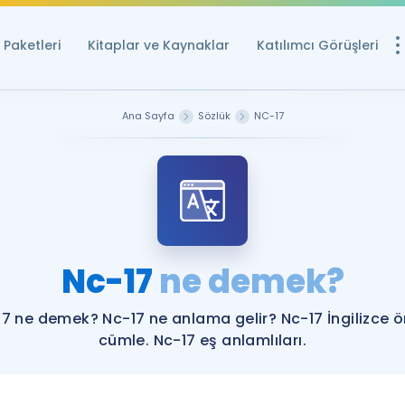
Paketleri
Kitaplar ve Kaynaklar
Katılımcı Görüşleri
Ücretsiz Kayna
Ana Sayfa
Sözlük
NC-17
YDS ve YÖKDİL içi
Sözlük
İngilizce Sınavları
Puan Hesapla
Nc-17
ne demek?
YDS ve YÖKDİL P
Remz
Rehberlik Aracı
7 ne demek? Nc-17 ne anlama gelir? Nc-17 İngilizce 
YDS ve YÖKDİL'e H
cümle. Nc-17 eş anlamlıları.
ÖSYM Sınav Ta
Tüm ÖSYM Sınavl