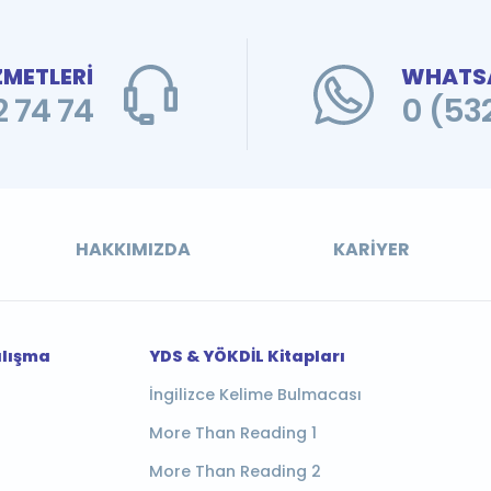
ZMETLERİ
WHATSA
 74 74
0 (53
HAKKIMIZDA
KARIYER
alışma
YDS & YÖKDİL Kitapları
İngilizce Kelime Bulmacası
More Than Reading 1
More Than Reading 2