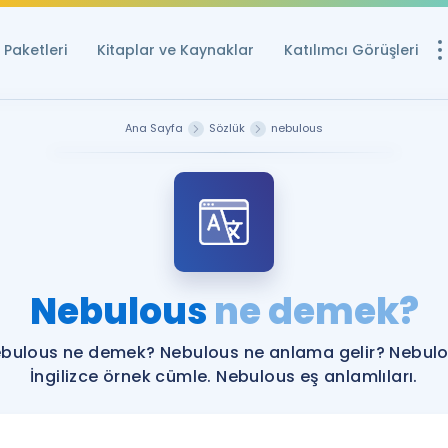
Paketleri
Kitaplar ve Kaynaklar
Katılımcı Görüşleri
Ücretsiz Kayna
Ana Sayfa
Sözlük
nebulous
YDS ve YÖKDİL içi
Sözlük
İngilizce Sınavları
Puan Hesapla
Nebulous
ne demek?
YDS ve YÖKDİL P
Remz
Rehberlik Aracı
bulous ne demek? Nebulous ne anlama gelir? Nebul
YDS ve YÖKDİL'e H
İngilizce örnek cümle. Nebulous eş anlamlıları.
ÖSYM Sınav Ta
Tüm ÖSYM Sınavl