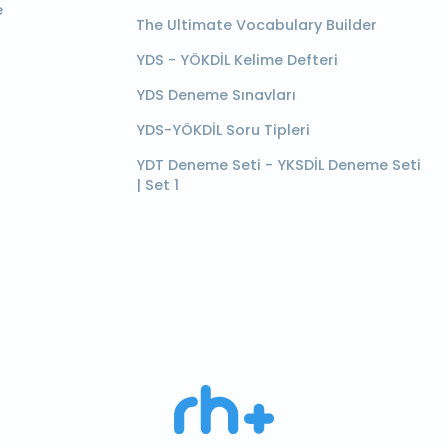
e
The Ultimate Vocabulary Builder
YDS - YÖKDİL Kelime Defteri
YDS Deneme Sınavları
YDS-YÖKDİL Soru Tipleri
YDT Deneme Seti - YKSDİL Deneme Seti
| Set 1