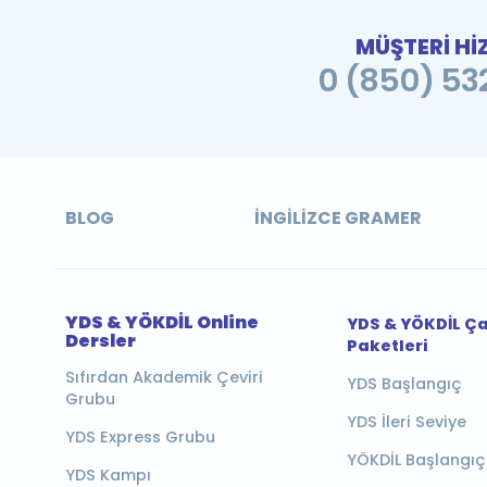
MÜŞTERİ Hİ
0 (850) 532
BLOG
İNGILIZCE GRAMER
YDS & YÖKDİL Online
YDS & YÖKDİL Ç
Dersler
Paketleri
Sıfırdan Akademik Çeviri
YDS Başlangıç
Grubu
YDS İleri Seviye
YDS Express Grubu
YÖKDİL Başlangıç
YDS Kampı