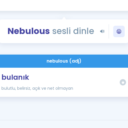
Kampanyalar
Eğitim ve Kitaplar
Blog
Nebulous
sesli dinle
YDS - YÖKDİL Tüm S
İngilizce Gram
İngilizce Gramer
nebulous (adj)
bulanık
bulutlu, belirsiz, açık ve net olmayan