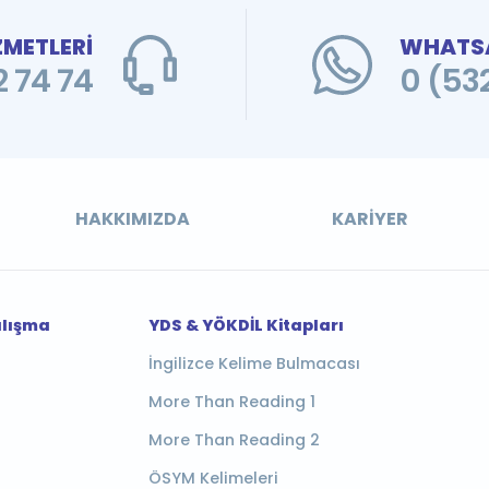
ZMETLERİ
WHATSA
 74 74
0 (53
HAKKIMIZDA
KARIYER
alışma
YDS & YÖKDİL Kitapları
İngilizce Kelime Bulmacası
More Than Reading 1
More Than Reading 2
ÖSYM Kelimeleri