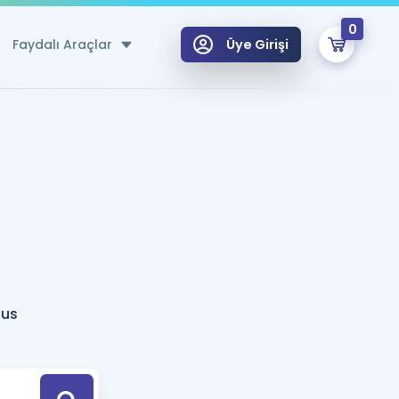
0
Faydalı Araçlar
Üye Girişi
klar
n Ücretsiz Kaynaklar
 için Özel Sözlük
Sepetin Şu An Boş.
ma
uan Hesaplama Aracı
i Hoca ile seni sınava hazırlayacak onlarca eğitim seni bekliyor!
Şifremi Hatırlamıyorum
GİRİŞ YAP
ous
azırlananlar için Öneriler
kvimi
ÜYE DEĞİLİM
arı Tek Takvimde