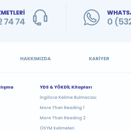
ZMETLERİ
WHATSA
 74 74
0 (53
HAKKIMIZDA
KARIYER
alışma
YDS & YÖKDİL Kitapları
İngilizce Kelime Bulmacası
More Than Reading 1
More Than Reading 2
ÖSYM Kelimeleri