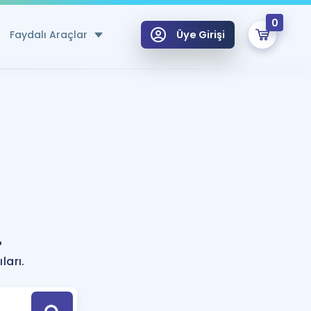
0
Faydalı Araçlar
Üye Girişi
klar
n Ücretsiz Kaynaklar
 için Özel Sözlük
Sepetin Şu An Boş.
ma
uan Hesaplama Aracı
i Hoca ile seni sınava hazırlayacak onlarca eğitim seni bekliyor!
Şifremi Hatırlamıyorum
GİRİŞ YAP
?
azırlananlar için Öneriler
ları.
kvimi
ÜYE DEĞİLİM
arı Tek Takvimde