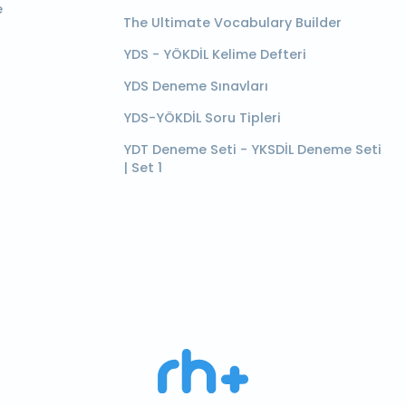
e
The Ultimate Vocabulary Builder
YDS - YÖKDİL Kelime Defteri
YDS Deneme Sınavları
YDS-YÖKDİL Soru Tipleri
YDT Deneme Seti - YKSDİL Deneme Seti
| Set 1