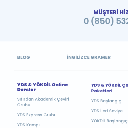
MÜŞTERİ Hİ
0 (850) 532
BLOG
İNGILIZCE GRAMER
YDS & YÖKDİL Online
YDS & YÖKDİL Ç
Dersler
Paketleri
Sıfırdan Akademik Çeviri
YDS Başlangıç
Grubu
YDS İleri Seviye
YDS Express Grubu
YÖKDİL Başlangıç
YDS Kampı