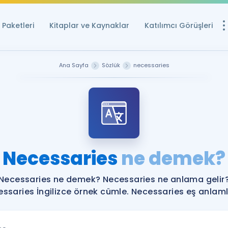
Paketleri
Kitaplar ve Kaynaklar
Katılımcı Görüşleri
Ücretsiz Kayna
Ana Sayfa
Sözlük
necessaries
YDS ve YÖKDİL içi
Sözlük
İngilizce Sınavları
Puan Hesapla
Necessaries
ne demek?
YDS ve YÖKDİL P
Remz
Rehberlik Aracı
Necessaries ne demek? Necessaries ne anlama gelir
YDS ve YÖKDİL'e H
ssaries İngilizce örnek cümle. Necessaries eş anlamlı
ÖSYM Sınav Ta
Tüm ÖSYM Sınavl