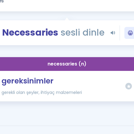
Kampanyalar
Eğitim ve Kitaplar
Blog
Necessaries
sesli dinle
YDS - YÖKDİL Tüm S
İngilizce Gram
İngilizce Gramer
necessaries (n)
gereksinimler
gerekli olan şeyler, ihtiyaç malzemeleri