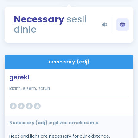
Puan Hesaplama
Necessary
sesli
Rehberlik Aracı
dinle
ÖSYM Sınav Takvimi
Kampanyalar
Blog
necessary (adj)
İngilizce Gramer
gerekli
lazım, elzem, zaruri
Necessary (adj) ingilizce örnek cümle
Heat and light are necessary for our existence.