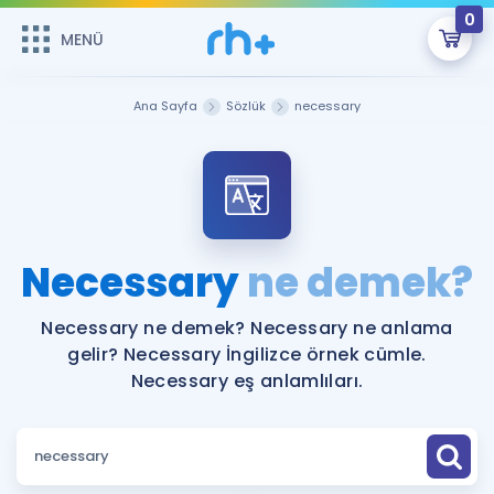
0
MENÜ
MENÜ
Üye Girişi
Ana Sayfa
Sözlük
necessary
Online Dersler
Sepetin Şu An Boş.
Çalışma Paketleri
Remzi Hoca ile seni sınava hazırlayacak onlarca eğitim seni
bekliyor!
Kitaplar ve Kaynaklar
GİRİŞ YAP
Necessary
ne demek?
Katılımcı Görüşleri
Şifremi Hatırlamıyorum
Necessary ne demek? Necessary ne anlama
gelir? Necessary İngilizce örnek cümle.
ÜYE DEĞİLİM
Faydalı Araçlar
Necessary eş anlamlıları.
Ücretsiz Kaynaklar
Blog
İngilizce Gramer
Hakkımızda
Kariyer
Sözlük
Soru & Cevap
İletişim