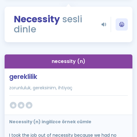
Puan Hesaplama
Necessity
sesli
Rehberlik Aracı
dinle
ÖSYM Sınav Takvimi
Kampanyalar
Blog
necessity (n)
İngilizce Gramer
gereklilik
zorunluluk, gereksinim, ihtiyaç
Necessity (n) ingilizce örnek cümle
I took the job out of necessity because we had no