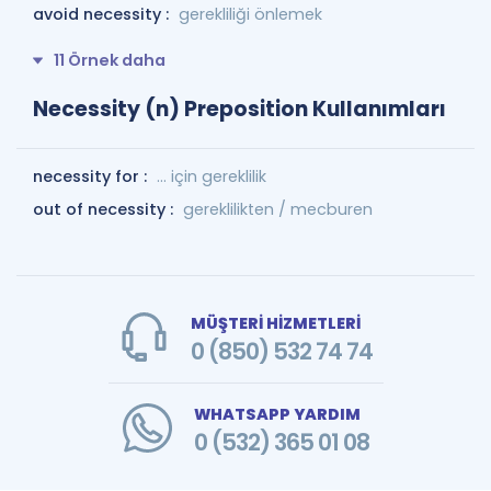
avoid necessity :
gerekliliği önlemek
11 Örnek daha
Necessity (n) Preposition Kullanımları
necessity for :
... için gereklilik
out of necessity :
gereklilikten / mecburen
MÜŞTERİ HİZMETLERİ
0 (850) 532 74 74
WHATSAPP YARDIM
0 (532) 365 01 08