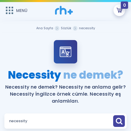
0
MENÜ
MENÜ
Üye Girişi
Ana Sayfa
Sözlük
necessity
Online Dersler
Sepetin Şu An Boş.
Çalışma Paketleri
Remzi Hoca ile seni sınava hazırlayacak onlarca eğitim seni
bekliyor!
Kitaplar ve Kaynaklar
GİRİŞ YAP
Necessity
ne demek?
Katılımcı Görüşleri
Şifremi Hatırlamıyorum
Necessity ne demek? Necessity ne anlama gelir?
Necessity İngilizce örnek cümle. Necessity eş
ÜYE DEĞİLİM
Faydalı Araçlar
anlamlıları.
Ücretsiz Kaynaklar
Blog
İngilizce Gramer
Hakkımızda
Kariyer
Sözlük
Soru & Cevap
İletişim