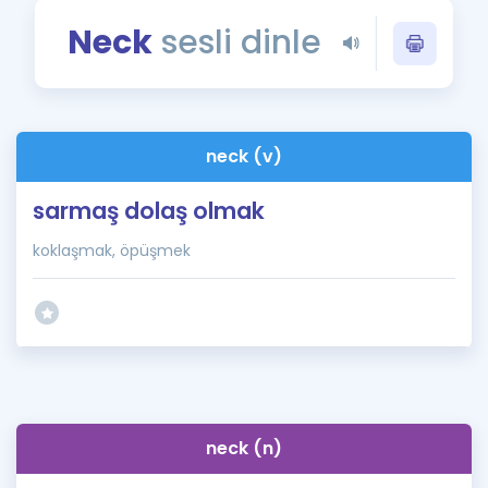
Puan Hesaplama
Neck
sesli dinle
Rehberlik Aracı
ÖSYM Sınav Takvimi
neck (v)
Kampanyalar
sarmaş dolaş olmak
Blog
koklaşmak, öpüşmek
İngilizce Gramer
neck (n)