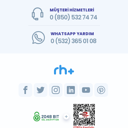
MÜŞTERİ HİZMETLERİ
0 (850) 532 74 74
WHATSAPP YARDIM
0 (532) 365 01 08