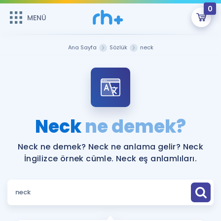
0
MENÜ
MENÜ
Üye Girişi
Ana Sayfa
Sözlük
neck
Online Dersler
Sepetin Şu An Boş.
Çalışma Paketleri
Remzi Hoca ile seni sınava hazırlayacak onlarca eğitim seni
bekliyor!
Kitaplar ve Kaynaklar
GİRİŞ YAP
Neck
ne demek?
Katılımcı Görüşleri
Şifremi Hatırlamıyorum
Neck ne demek? Neck ne anlama gelir? Neck
İngilizce örnek cümle. Neck eş anlamlıları.
ÜYE DEĞİLİM
Faydalı Araçlar
Ücretsiz Kaynaklar
Blog
İngilizce Gramer
Hakkımızda
Kariyer
Sözlük
Soru & Cevap
İletişim