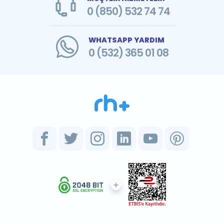
0 (850) 532 74 74
WHATSAPP YARDIM
0 (532) 365 01 08