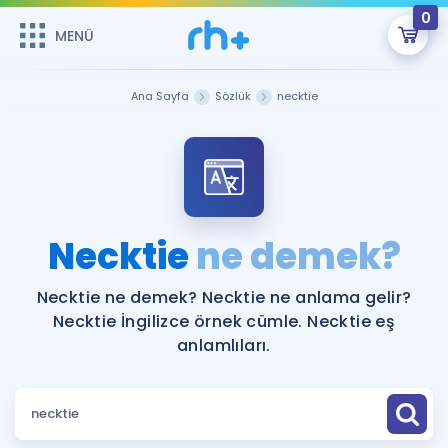
0
MENÜ
MENÜ
Üye Girişi
Ana Sayfa
Sözlük
necktie
Online Dersler
Sepetin Şu An Boş.
Çalışma Paketleri
Remzi Hoca ile seni sınava hazırlayacak onlarca eğitim seni
bekliyor!
Kitaplar ve Kaynaklar
GİRİŞ YAP
Necktie
ne demek?
Katılımcı Görüşleri
Şifremi Hatırlamıyorum
Necktie ne demek? Necktie ne anlama gelir?
Necktie İngilizce örnek cümle. Necktie eş
ÜYE DEĞİLİM
Faydalı Araçlar
anlamlıları.
Ücretsiz Kaynaklar
Blog
İngilizce Gramer
Hakkımızda
Kariyer
Sözlük
Soru & Cevap
İletişim