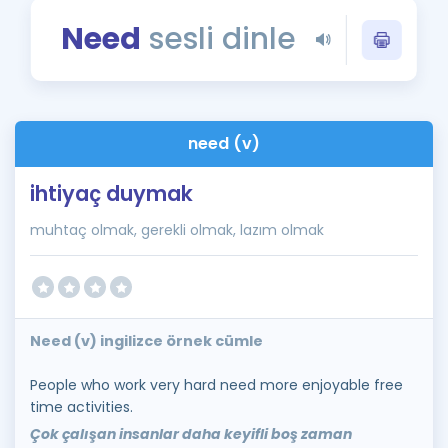
Puan Hesaplama
Need
sesli dinle
Rehberlik Aracı
ÖSYM Sınav Takvimi
need (v)
Kampanyalar
ihtiyaç duymak
Blog
muhtaç olmak, gerekli olmak, lazım olmak
İngilizce Gramer
Need (v) ingilizce örnek cümle
People who work very hard need more enjoyable free
time activities.
Çok çalışan insanlar daha keyifli boş zaman