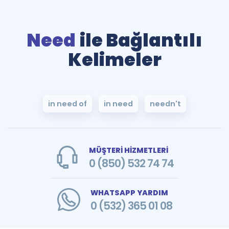
Need
ile Bağlantılı
Kelimeler
in need of
in need
needn't
MÜŞTERİ HİZMETLERİ
0 (850) 532 74 74
WHATSAPP YARDIM
0 (532) 365 01 08