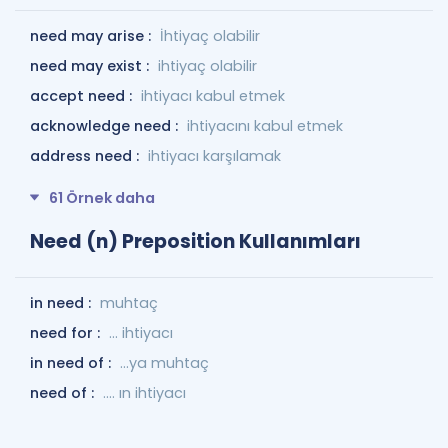
need may arise :
İhtiyaç olabilir
need may exist :
ihtiyaç olabilir
accept need :
ihtiyacı kabul etmek
acknowledge need :
ihtiyacını kabul etmek
address need :
ihtiyacı karşılamak
61 Örnek daha
Need (n) Preposition Kullanımları
in need :
muhtaç
need for :
… ihtiyacı
in need of :
…ya muhtaç
need of :
.... ın ihtiyacı