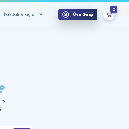
0
Faydalı Araçlar
Üye Girişi
klar
n Ücretsiz Kaynaklar
 için Özel Sözlük
Sepetin Şu An Boş.
ma
?
uan Hesaplama Aracı
i Hoca ile seni sınava hazırlayacak onlarca eğitim seni bekliyor!
Şifremi Hatırlamıyorum
GİRİŞ YAP
ir?
azırlananlar için Öneriler
ş
kvimi
ÜYE DEĞİLİM
arı Tek Takvimde