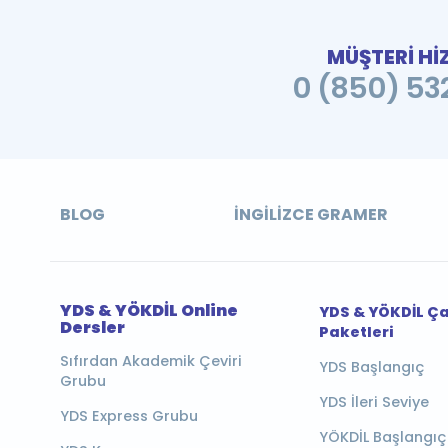
MÜŞTERİ Hİ
0 (850) 532
BLOG
İNGILIZCE GRAMER
YDS & YÖKDİL Online
YDS & YÖKDİL Ç
Dersler
Paketleri
Sıfırdan Akademik Çeviri
YDS Başlangıç
Grubu
YDS İleri Seviye
YDS Express Grubu
YÖKDİL Başlangıç