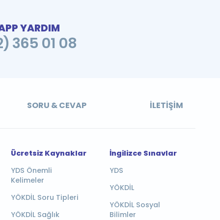
PP YARDIM
2) 365 01 08
SORU & CEVAP
İLETIŞIM
Ücretsiz Kaynaklar
İngilizce Sınavlar
YDS Önemli
YDS
Kelimeler
YÖKDİL
YÖKDİL Soru Tipleri
YÖKDİL Sosyal
YÖKDİL Sağlık
Bilimler