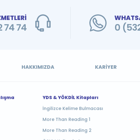
ZMETLERİ
WHATSA
 74 74
0 (53
HAKKIMIZDA
KARIYER
alışma
YDS & YÖKDİL Kitapları
İngilizce Kelime Bulmacası
More Than Reading 1
More Than Reading 2