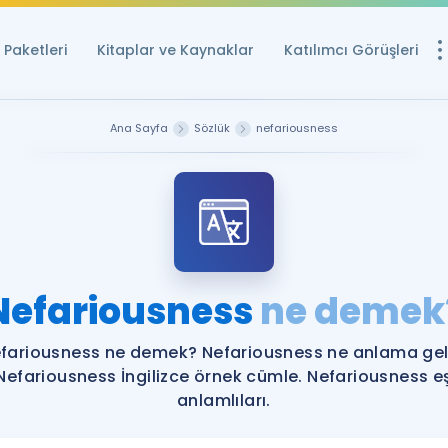
Paketleri
Kitaplar ve Kaynaklar
Katılımcı Görüşleri
Ücretsiz Kayna
Ana Sayfa
Sözlük
nefariousness
YDS ve YÖKDİL içi
Sözlük
İngilizce Sınavları
Puan Hesapla
Nefariousness
ne demek
YDS ve YÖKDİL P
Remz
Rehberlik Aracı
fariousness ne demek? Nefariousness ne anlama gel
YDS ve YÖKDİL'e H
Nefariousness İngilizce örnek cümle. Nefariousness e
anlamlıları.
ÖSYM Sınav Ta
Tüm ÖSYM Sınavl