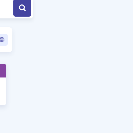
a Özel Fırsatlar
ınavlarla İlgili Haberler
er
 ve Konu Anlatımı