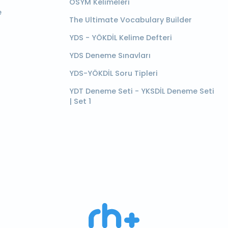
ÖSYM Kelimeleri
e
The Ultimate Vocabulary Builder
YDS - YÖKDİL Kelime Defteri
YDS Deneme Sınavları
YDS-YÖKDİL Soru Tipleri
YDT Deneme Seti - YKSDİL Deneme Seti
| Set 1