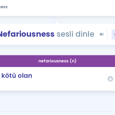
Kampanyalar
Eğitim ve Kitaplar
Blog
YDS - YÖKDİL Tüm S
Nefariousness
sesli dinle
İngilizce Gram
İngilizce Gramer
nefariousness (n)
kötü olan