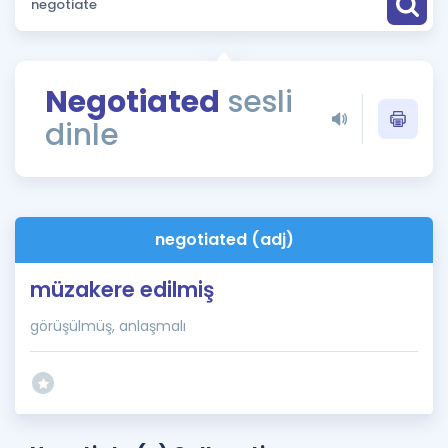
Puan Hesaplama
Rehberlik Aracı
Negotiated
sesli
ÖSYM Sınav Takvimi
dinle
Kampanyalar
Blog
negotiated (adj)
İngilizce Gramer
müzakere edilmiş
görüşülmüş, anlaşmalı