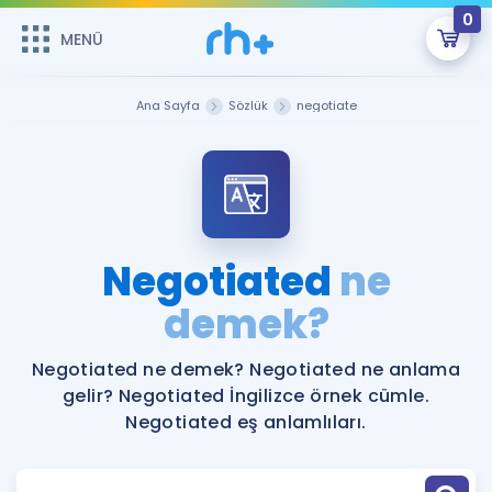
0
MENÜ
MENÜ
Üye Girişi
Ana Sayfa
Sözlük
negotiate
Online Dersler
Sepetin Şu An Boş.
Çalışma Paketleri
Remzi Hoca ile seni sınava hazırlayacak onlarca eğitim seni
bekliyor!
Kitaplar ve Kaynaklar
GİRİŞ YAP
Negotiated
ne
Katılımcı Görüşleri
demek?
Şifremi Hatırlamıyorum
ÜYE DEĞİLİM
Faydalı Araçlar
Negotiated ne demek? Negotiated ne anlama
gelir? Negotiated İngilizce örnek cümle.
Ücretsiz Kaynaklar
Blog
İngilizce Gramer
Negotiated eş anlamlıları.
Hakkımızda
Kariyer
Sözlük
Soru & Cevap
İletişim