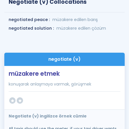
Negotiate (v) Collocations
negotiated peace :
müzakere edilen barış
negotiated solution :
müzakere edilen çözüm
negotiate (v)
müzakere etmek
konuşarak anlaşmaya varmak, görüşmek
Negotiate (v) ingilizce örnek cümle
All taxis should use the meter, if your taxi driver wants