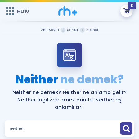
0
MENÜ
MENÜ
Üye Girişi
Ana Sayfa
Sözlük
neither
Online Dersler
Sepetin Şu An Boş.
Çalışma Paketleri
Remzi Hoca ile seni sınava hazırlayacak onlarca eğitim seni
bekliyor!
Kitaplar ve Kaynaklar
GİRİŞ YAP
Neither
ne demek?
Katılımcı Görüşleri
Şifremi Hatırlamıyorum
Neither ne demek? Neither ne anlama gelir?
Neither İngilizce örnek cümle. Neither eş
ÜYE DEĞİLİM
Faydalı Araçlar
anlamlıları.
Ücretsiz Kaynaklar
Blog
İngilizce Gramer
Hakkımızda
Kariyer
Sözlük
Soru & Cevap
İletişim