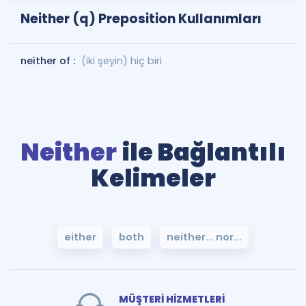
Neither (q) Preposition Kullanımları
neither of :
(iki şeyin) hiç biri
Neither
ile Bağlantılı
Kelimeler
either
both
neither... nor...
MÜŞTERİ HİZMETLERİ