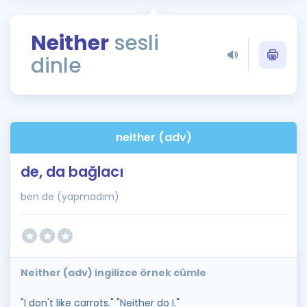
Puan Hesaplama
Neither
sesli
Rehberlik Aracı
dinle
ÖSYM Sınav Takvimi
Kampanyalar
Blog
neither (adv)
İngilizce Gramer
de, da bağlacı
ben de (yapmadım)
Neither (adv) ingilizce örnek cümle
"I don't like carrots." "Neither do I."