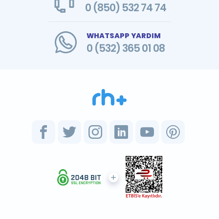
0 (850) 532 74 74
WHATSAPP YARDIM
0 (532) 365 01 08