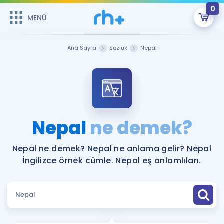
0
MENÜ
MENÜ
Üye Girişi
Ana Sayfa
Sözlük
Nepal
Online Dersler
Sepetin Şu An Boş.
Çalışma Paketleri
Remzi Hoca ile seni sınava hazırlayacak onlarca eğitim seni
bekliyor!
Kitaplar ve Kaynaklar
GİRİŞ YAP
Nepal
ne demek?
Katılımcı Görüşleri
Şifremi Hatırlamıyorum
Nepal ne demek? Nepal ne anlama gelir? Nepal
İngilizce örnek cümle. Nepal eş anlamlıları.
ÜYE DEĞİLİM
Faydalı Araçlar
Ücretsiz Kaynaklar
Blog
İngilizce Gramer
Hakkımızda
Kariyer
Sözlük
Soru & Cevap
İletişim