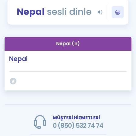
Puan Hesaplama
Nepal
sesli dinle
Rehberlik Aracı
ÖSYM Sınav Takvimi
Nepal (n)
Kampanyalar
Nepal
Blog
İngilizce Gramer
MÜŞTERİ HİZMETLERİ
0 (850) 532 74 74