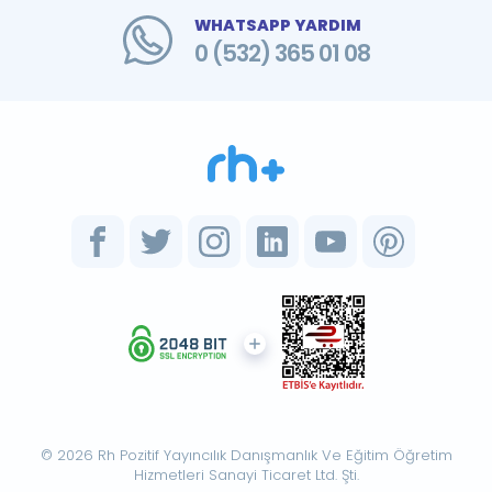
WHATSAPP YARDIM
0 (532) 365 01 08
© 2026 Rh Pozitif Yayıncılık Danışmanlık Ve Eğitim Öğretim
Hizmetleri Sanayi Ticaret Ltd. Şti.