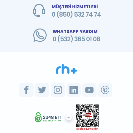
MÜŞTERİ HİZMETLERİ
0 (850) 532 74 74
WHATSAPP YARDIM
0 (532) 365 01 08