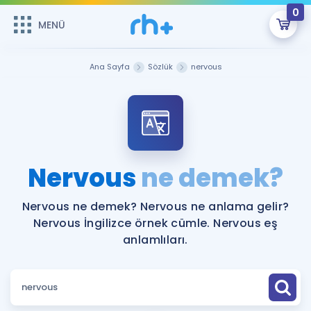
0
MENÜ
MENÜ
Üye Girişi
Ana Sayfa
Sözlük
nervous
Online Dersler
Sepetin Şu An Boş.
Çalışma Paketleri
Remzi Hoca ile seni sınava hazırlayacak onlarca eğitim seni
bekliyor!
Kitaplar ve Kaynaklar
GİRİŞ YAP
Nervous
ne demek?
Katılımcı Görüşleri
Şifremi Hatırlamıyorum
Nervous ne demek? Nervous ne anlama gelir?
Nervous İngilizce örnek cümle. Nervous eş
ÜYE DEĞİLİM
Faydalı Araçlar
anlamlıları.
Ücretsiz Kaynaklar
Blog
İngilizce Gramer
Hakkımızda
Kariyer
Sözlük
Soru & Cevap
İletişim