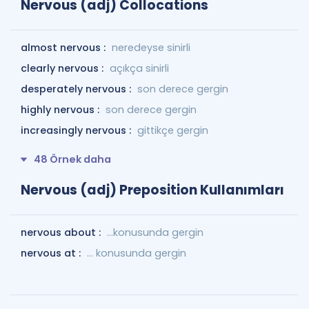
Nervous (adj) Collocations
almost nervous :
neredeyse sinirli
clearly nervous :
açıkça sinirli
desperately nervous :
son derece gergin
highly nervous :
son derece gergin
increasingly nervous :
gittikçe gergin
48 Örnek daha
Nervous (adj) Preposition Kullanımları
nervous about :
…konusunda gergin
nervous at :
... konusunda gergin