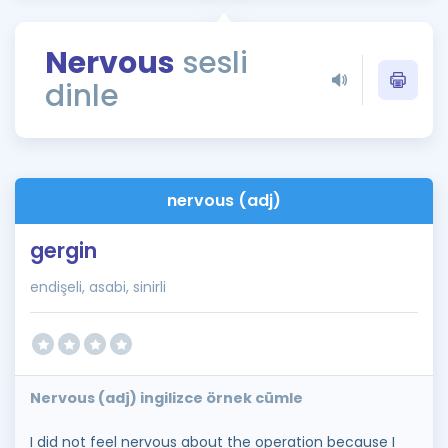
Puan Hesaplama
Nervous
sesli
Rehberlik Aracı
dinle
ÖSYM Sınav Takvimi
Kampanyalar
Blog
nervous (adj)
İngilizce Gramer
gergin
endişeli, asabi, sinirli
Nervous (adj) ingilizce örnek cümle
I did not feel nervous about the operation because I