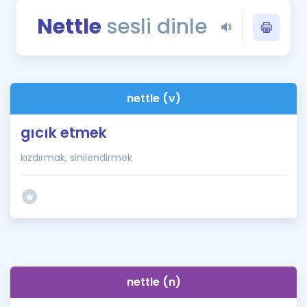
Puan Hesaplama
Nettle
sesli dinle
Rehberlik Aracı
ÖSYM Sınav Takvimi
nettle (v)
Kampanyalar
gıcık etmek
Blog
kızdırmak, sinilendirmek
İngilizce Gramer
nettle (n)