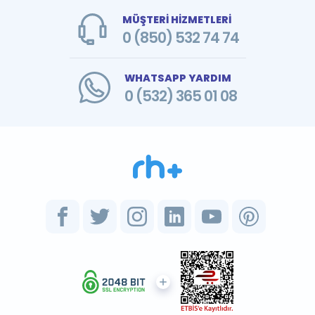
MÜŞTERİ HİZMETLERİ
0 (850) 532 74 74
WHATSAPP YARDIM
0 (532) 365 01 08