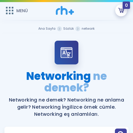
0
MENÜ
MENÜ
Üye Girişi
Ana Sayfa
Sözlük
network
Online Dersler
Sepetin Şu An Boş.
Çalışma Paketleri
Remzi Hoca ile seni sınava hazırlayacak onlarca eğitim seni
bekliyor!
Kitaplar ve Kaynaklar
GİRİŞ YAP
Networking
ne
Katılımcı Görüşleri
demek?
Şifremi Hatırlamıyorum
ÜYE DEĞİLİM
Faydalı Araçlar
Networking ne demek? Networking ne anlama
gelir? Networking İngilizce örnek cümle.
Ücretsiz Kaynaklar
Blog
İngilizce Gramer
Networking eş anlamlıları.
Hakkımızda
Kariyer
Sözlük
Soru & Cevap
İletişim