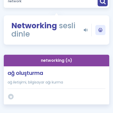
Puan Hesaplama
Rehberlik Aracı
Networking
sesli
ÖSYM Sınav Takvimi
dinle
Kampanyalar
Blog
networking (n)
İngilizce Gramer
ağ oluşturma
ağ iletişimi, bilgisayar ağı kurma