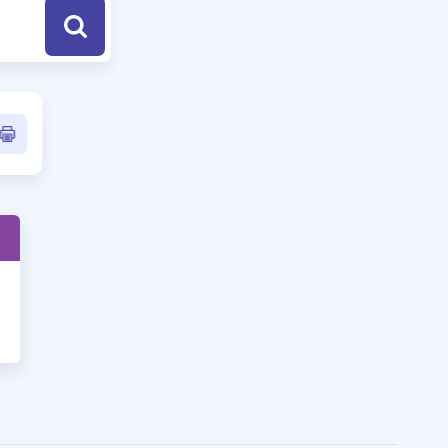
a Özel Fırsatlar
ınavlarla İlgili Haberler
er
 ve Konu Anlatımı