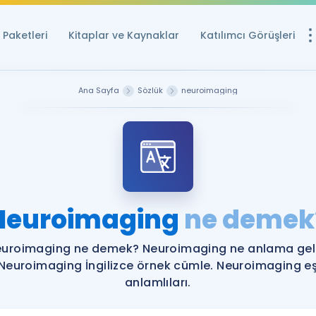
Paketleri
Kitaplar ve Kaynaklar
Katılımcı Görüşleri
Ücretsiz Kayna
Ana Sayfa
Sözlük
neuroimaging
YDS ve YÖKDİL içi
Sözlük
İngilizce Sınavları
Puan Hesapla
Neuroimaging
ne demek
YDS ve YÖKDİL P
Remz
Rehberlik Aracı
uroimaging ne demek? Neuroimaging ne anlama gel
YDS ve YÖKDİL'e H
Neuroimaging İngilizce örnek cümle. Neuroimaging e
anlamlıları.
ÖSYM Sınav Ta
Tüm ÖSYM Sınavl