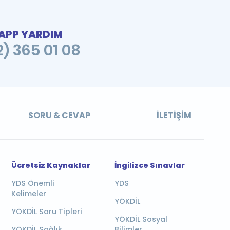
PP YARDIM
2) 365 01 08
SORU & CEVAP
İLETIŞIM
Ücretsiz Kaynaklar
İngilizce Sınavlar
YDS Önemli
YDS
Kelimeler
YÖKDİL
YÖKDİL Soru Tipleri
YÖKDİL Sosyal
YÖKDİL Sağlık
Bilimler