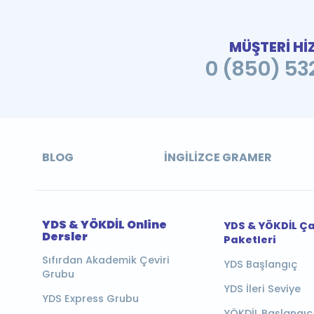
MÜŞTERİ Hİ
0 (850) 532
BLOG
İNGILIZCE GRAMER
YDS & YÖKDİL Online
YDS & YÖKDİL Ç
Dersler
Paketleri
Sıfırdan Akademik Çeviri
YDS Başlangıç
Grubu
YDS İleri Seviye
YDS Express Grubu
YÖKDİL Başlangıç