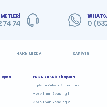
ZMETLERİ
WHATSA
 74 74
0 (53
HAKKIMIZDA
KARIYER
alışma
YDS & YÖKDİL Kitapları
İngilizce Kelime Bulmacası
More Than Reading 1
More Than Reading 2