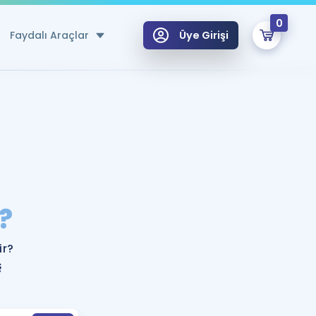
0
Faydalı Araçlar
Üye Girişi
klar
n Ücretsiz Kaynaklar
 için Özel Sözlük
Sepetin Şu An Boş.
ma
?
uan Hesaplama Aracı
i Hoca ile seni sınava hazırlayacak onlarca eğitim seni bekliyor!
Şifremi Hatırlamıyorum
GİRİŞ YAP
ir?
azırlananlar için Öneriler
ş
kvimi
ÜYE DEĞİLİM
arı Tek Takvimde