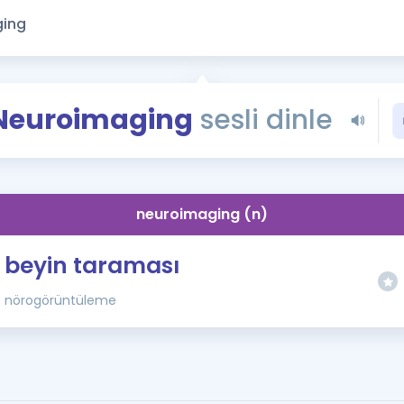
Kampanyalar
Eğitim ve Kitaplar
Blog
YDS - YÖKDİL Tüm S
Neuroimaging
sesli dinle
İngilizce Gram
İngilizce Gramer
neuroimaging (n)
beyin taraması
nörogörüntüleme