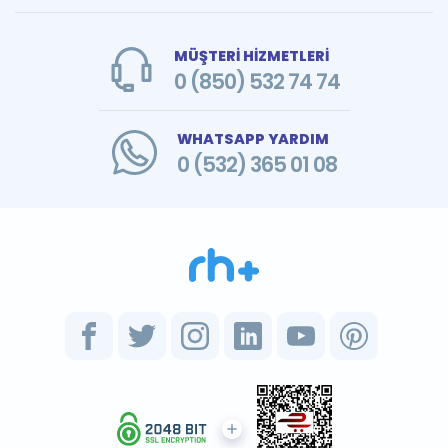
MÜŞTERİ HİZMETLERİ
0 (850) 532 74 74
WHATSAPP YARDIM
0 (532) 365 01 08