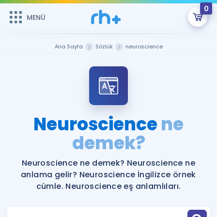
0
MENÜ
MENÜ
Üye Girişi
Ana Sayfa
Sözlük
neuroscience
Online Dersler
Sepetin Şu An Boş.
Çalışma Paketleri
Remzi Hoca ile seni sınava hazırlayacak onlarca eğitim seni
bekliyor!
Kitaplar ve Kaynaklar
GİRİŞ YAP
Neuroscience
ne
Katılımcı Görüşleri
demek?
Şifremi Hatırlamıyorum
ÜYE DEĞİLİM
Faydalı Araçlar
Neuroscience ne demek? Neuroscience ne
anlama gelir? Neuroscience İngilizce örnek
Ücretsiz Kaynaklar
Blog
İngilizce Gramer
cümle. Neuroscience eş anlamlıları.
Hakkımızda
Kariyer
Sözlük
Soru & Cevap
İletişim