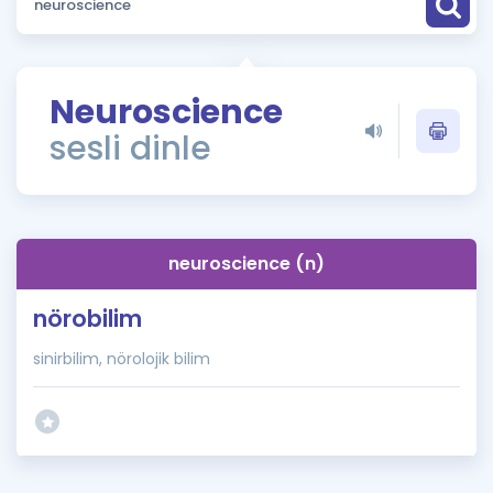
Puan Hesaplama
Rehberlik Aracı
Neuroscience
ÖSYM Sınav Takvimi
sesli dinle
Kampanyalar
Blog
neuroscience (n)
İngilizce Gramer
nörobilim
sinirbilim, nörolojik bilim