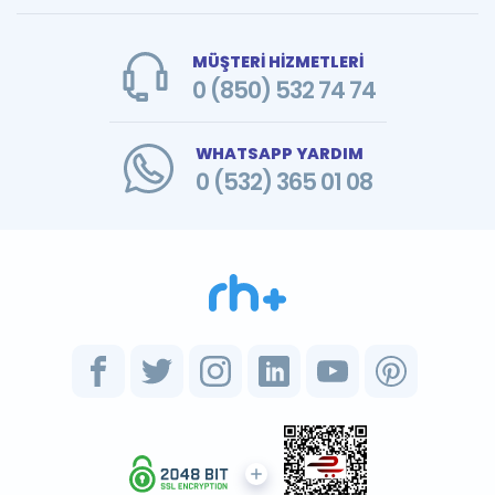
MÜŞTERİ HİZMETLERİ
0 (850) 532 74 74
WHATSAPP YARDIM
0 (532) 365 01 08