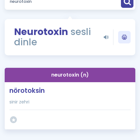
Puan Hesaplama
Rehberlik Aracı
Neurotoxin
sesli
ÖSYM Sınav Takvimi
dinle
Kampanyalar
Blog
neurotoxin (n)
İngilizce Gramer
nörotoksin
sinir zehri