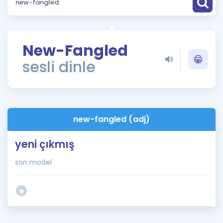
Puan Hesaplama
Rehberlik Aracı
New-Fangled
ÖSYM Sınav Takvimi
sesli dinle
Kampanyalar
Blog
new-fangled (adj)
İngilizce Gramer
yeni çıkmış
son model