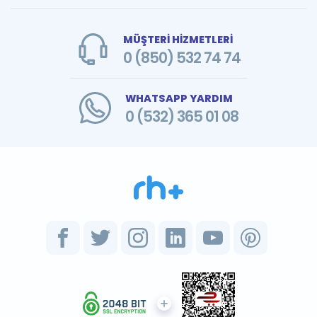
MÜŞTERİ HİZMETLERİ
0 (850) 532 74 74
WHATSAPP YARDIM
0 (532) 365 01 08