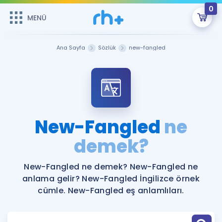
0
MENÜ
MENÜ
Üye Girişi
Ana Sayfa
Sözlük
new-fangled
Online Dersler
Sepetin Şu An Boş.
Çalışma Paketleri
Remzi Hoca ile seni sınava hazırlayacak onlarca eğitim seni
bekliyor!
Kitaplar ve Kaynaklar
GİRİŞ YAP
New-Fangled
ne
Katılımcı Görüşleri
demek?
Şifremi Hatırlamıyorum
ÜYE DEĞİLİM
Faydalı Araçlar
New-Fangled ne demek? New-Fangled ne
anlama gelir? New-Fangled İngilizce örnek
Ücretsiz Kaynaklar
Blog
İngilizce Gramer
cümle. New-Fangled eş anlamlıları.
Hakkımızda
Kariyer
Sözlük
Soru & Cevap
İletişim