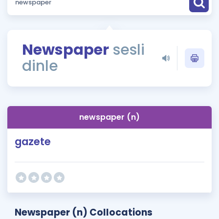
Puan Hesaplama
Rehberlik Aracı
Newspaper
sesli
ÖSYM Sınav Takvimi
dinle
Kampanyalar
Blog
newspaper (n)
İngilizce Gramer
gazete
Newspaper (n) Collocations