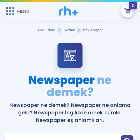
0
MENÜ
MENÜ
Üye Girişi
Ana Sayfa
Sözlük
newspaper
Online Dersler
Sepetin Şu An Boş.
Çalışma Paketleri
Remzi Hoca ile seni sınava hazırlayacak onlarca eğitim seni
bekliyor!
Kitaplar ve Kaynaklar
GİRİŞ YAP
Newspaper
ne
Katılımcı Görüşleri
demek?
Şifremi Hatırlamıyorum
ÜYE DEĞİLİM
Faydalı Araçlar
Newspaper ne demek? Newspaper ne anlama
gelir? Newspaper İngilizce örnek cümle.
Ücretsiz Kaynaklar
Blog
İngilizce Gramer
Newspaper eş anlamlıları.
Hakkımızda
Kariyer
Sözlük
Soru & Cevap
İletişim