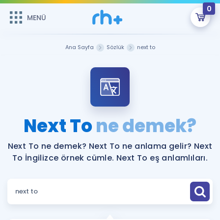
0
MENÜ
MENÜ
Üye Girişi
Ana Sayfa
Sözlük
next to
Online Dersler
Sepetin Şu An Boş.
Çalışma Paketleri
Remzi Hoca ile seni sınava hazırlayacak onlarca eğitim seni
bekliyor!
Kitaplar ve Kaynaklar
GİRİŞ YAP
Next To
ne demek?
Katılımcı Görüşleri
Şifremi Hatırlamıyorum
Next To ne demek? Next To ne anlama gelir? Next
To İngilizce örnek cümle. Next To eş anlamlıları.
ÜYE DEĞİLİM
Faydalı Araçlar
Ücretsiz Kaynaklar
Blog
İngilizce Gramer
Hakkımızda
Kariyer
Sözlük
Soru & Cevap
İletişim