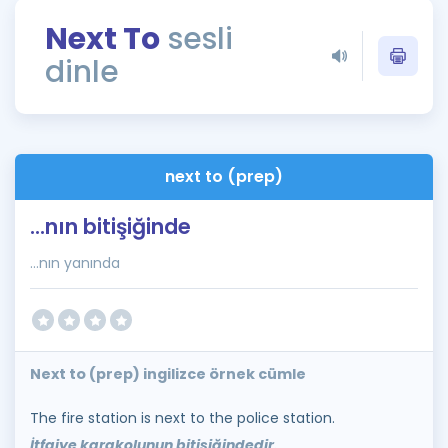
Puan Hesaplama
Next To
sesli
dinle
Rehberlik Aracı
ÖSYM Sınav Takvimi
Kampanyalar
next to (prep)
Blog
...nın bitişiğinde
İngilizce Gramer
...nın yanında
Next to (prep) ingilizce örnek cümle
The fire station is next to the police station.
İtfaiye karakolunun bitişiğindedir.