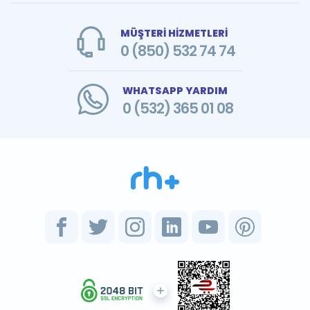
MÜŞTERİ HİZMETLERİ
0 (850) 532 74 74
WHATSAPP YARDIM
0 (532) 365 01 08