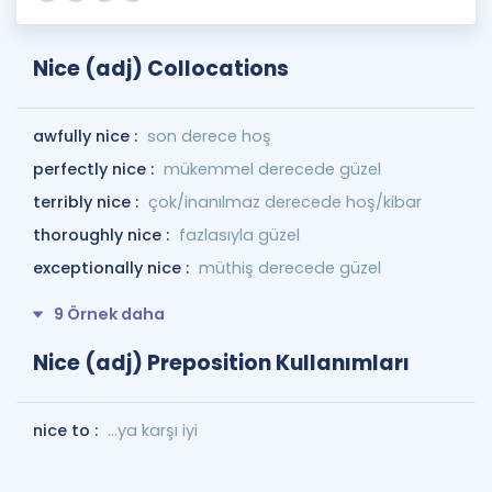
Nice (adj) Collocations
awfully nice :
son derece hoş
perfectly nice :
mükemmel derecede güzel
terribly nice :
çok/inanılmaz derecede hoş/kibar
thoroughly nice :
fazlasıyla güzel
exceptionally nice :
müthiş derecede güzel
9 Örnek daha
Nice (adj) Preposition Kullanımları
nice to :
...ya karşı iyi