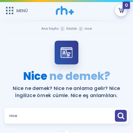
0
MENÜ
MENÜ
Üye Girişi
Ana Sayfa
Sözlük
nice
Online Dersler
Sepetin Şu An Boş.
Çalışma Paketleri
Remzi Hoca ile seni sınava hazırlayacak onlarca eğitim seni
bekliyor!
Kitaplar ve Kaynaklar
GİRİŞ YAP
Nice
ne demek?
Katılımcı Görüşleri
Şifremi Hatırlamıyorum
Nice ne demek? Nice ne anlama gelir? Nice
İngilizce örnek cümle. Nice eş anlamlıları.
ÜYE DEĞİLİM
Faydalı Araçlar
Ücretsiz Kaynaklar
Blog
İngilizce Gramer
Hakkımızda
Kariyer
Sözlük
Soru & Cevap
İletişim