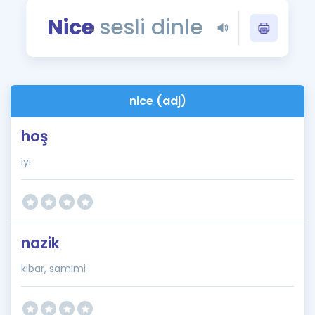
Puan Hesaplama
Nice
sesli dinle
Rehberlik Aracı
ÖSYM Sınav Takvimi
nice (adj)
Kampanyalar
hoş
Blog
iyi
İngilizce Gramer
nazik
kibar, samimi