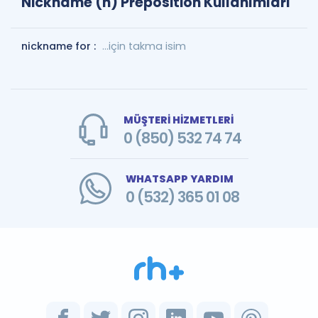
Nickname (n) Preposition Kullanımları
nickname for :
...için takma isim
MÜŞTERİ HİZMETLERİ
0 (850) 532 74 74
WHATSAPP YARDIM
0 (532) 365 01 08