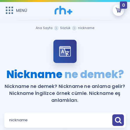
0
MENÜ
MENÜ
Üye Girişi
Ana Sayfa
Sözlük
nickname
Online Dersler
Sepetin Şu An Boş.
Çalışma Paketleri
Remzi Hoca ile seni sınava hazırlayacak onlarca eğitim seni
bekliyor!
Kitaplar ve Kaynaklar
GİRİŞ YAP
Nickname
ne demek?
Katılımcı Görüşleri
Şifremi Hatırlamıyorum
Nickname ne demek? Nickname ne anlama gelir?
Nickname İngilizce örnek cümle. Nickname eş
ÜYE DEĞİLİM
Faydalı Araçlar
anlamlıları.
Ücretsiz Kaynaklar
Blog
İngilizce Gramer
Hakkımızda
Kariyer
Sözlük
Soru & Cevap
İletişim