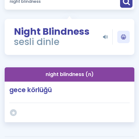
Puan Hesaplama
Rehberlik Aracı
Night Blindness
ÖSYM Sınav Takvimi
sesli dinle
Kampanyalar
Blog
night blindness (n)
İngilizce Gramer
gece körlüğü