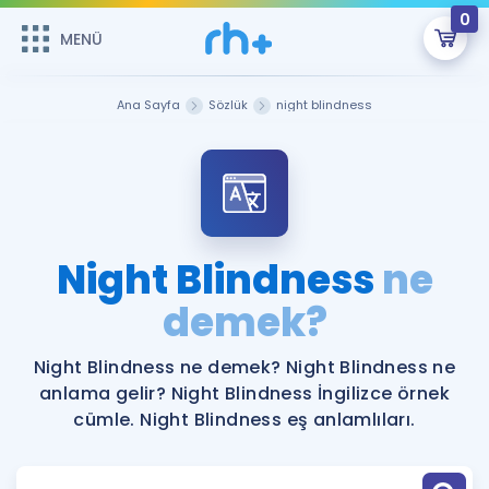
0
MENÜ
MENÜ
Üye Girişi
Ana Sayfa
Sözlük
night blindness
Online Dersler
Sepetin Şu An Boş.
Çalışma Paketleri
Remzi Hoca ile seni sınava hazırlayacak onlarca eğitim seni
bekliyor!
Kitaplar ve Kaynaklar
GİRİŞ YAP
Night Blindness
ne
Katılımcı Görüşleri
demek?
Şifremi Hatırlamıyorum
ÜYE DEĞİLİM
Faydalı Araçlar
Night Blindness ne demek? Night Blindness ne
anlama gelir? Night Blindness İngilizce örnek
Ücretsiz Kaynaklar
Blog
İngilizce Gramer
cümle. Night Blindness eş anlamlıları.
Hakkımızda
Kariyer
Sözlük
Soru & Cevap
İletişim