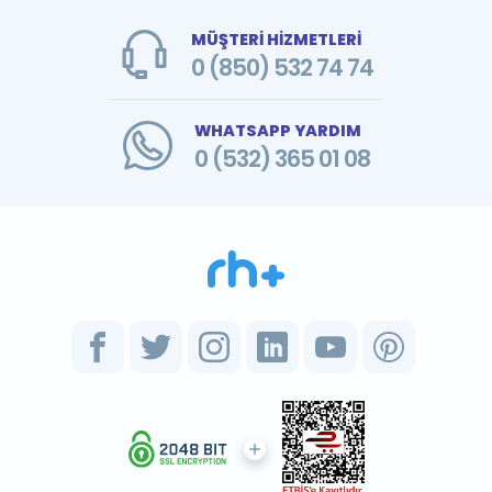
MÜŞTERİ HİZMETLERİ
0 (850) 532 74 74
WHATSAPP YARDIM
0 (532) 365 01 08