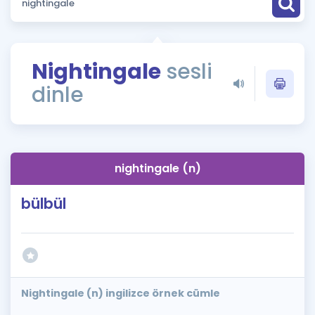
Puan Hesaplama
Rehberlik Aracı
Nightingale
sesli
ÖSYM Sınav Takvimi
dinle
Kampanyalar
Blog
nightingale (n)
İngilizce Gramer
bülbül
Nightingale (n) ingilizce örnek cümle