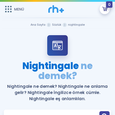
0
MENÜ
MENÜ
Üye Girişi
Ana Sayfa
Sözlük
nightingale
Online Dersler
Sepetin Şu An Boş.
Çalışma Paketleri
Remzi Hoca ile seni sınava hazırlayacak onlarca eğitim seni
bekliyor!
Kitaplar ve Kaynaklar
GİRİŞ YAP
Nightingale
ne
Katılımcı Görüşleri
demek?
Şifremi Hatırlamıyorum
ÜYE DEĞİLİM
Faydalı Araçlar
Nightingale ne demek? Nightingale ne anlama
gelir? Nightingale İngilizce örnek cümle.
Ücretsiz Kaynaklar
Blog
İngilizce Gramer
Nightingale eş anlamlıları.
Hakkımızda
Kariyer
Sözlük
Soru & Cevap
İletişim