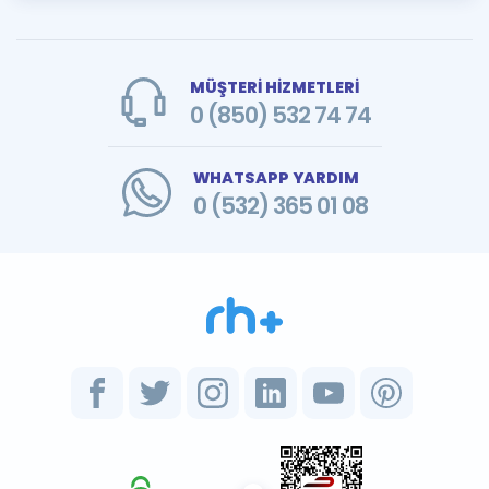
MÜŞTERİ HİZMETLERİ
0 (850) 532 74 74
WHATSAPP YARDIM
0 (532) 365 01 08