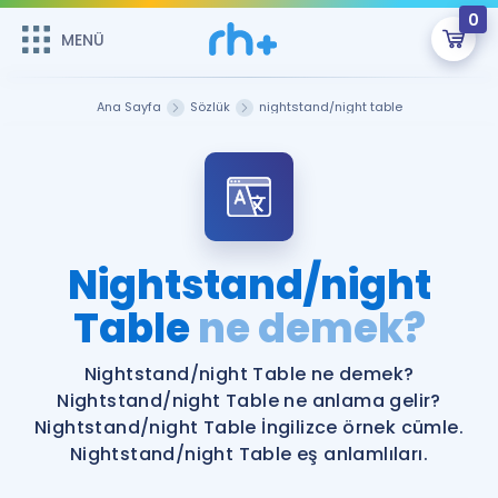
0
MENÜ
MENÜ
Üye Girişi
Ana Sayfa
Sözlük
nightstand/night table
Online Dersler
Sepetin Şu An Boş.
Çalışma Paketleri
Remzi Hoca ile seni sınava hazırlayacak onlarca eğitim seni
bekliyor!
Kitaplar ve Kaynaklar
GİRİŞ YAP
Nightstand/night
Katılımcı Görüşleri
Table
ne demek?
Şifremi Hatırlamıyorum
ÜYE DEĞİLİM
Faydalı Araçlar
Nightstand/night Table ne demek?
Nightstand/night Table ne anlama gelir?
Ücretsiz Kaynaklar
Blog
İngilizce Gramer
Nightstand/night Table İngilizce örnek cümle.
Nightstand/night Table eş anlamlıları.
Hakkımızda
Kariyer
Sözlük
Soru & Cevap
İletişim