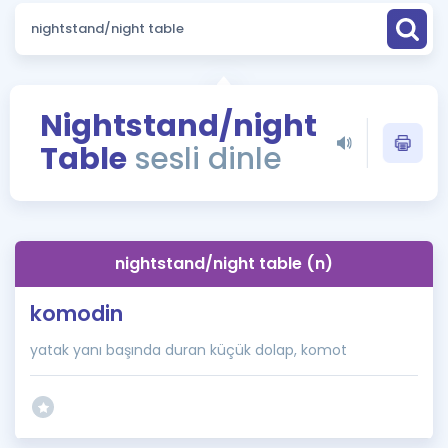
Puan Hesaplama
Rehberlik Aracı
ÖSYM Sınav Takvimi
Nightstand/night
Table
sesli dinle
Kampanyalar
Blog
İngilizce Gramer
nightstand/night table (n)
komodin
yatak yanı başında duran küçük dolap, komot