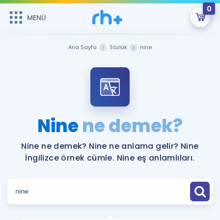
0
MENÜ
MENÜ
Üye Girişi
Ana Sayfa
Sözlük
nine
Online Dersler
Sepetin Şu An Boş.
Çalışma Paketleri
Remzi Hoca ile seni sınava hazırlayacak onlarca eğitim seni
bekliyor!
Kitaplar ve Kaynaklar
GİRİŞ YAP
Nine
ne demek?
Katılımcı Görüşleri
Şifremi Hatırlamıyorum
Nine ne demek? Nine ne anlama gelir? Nine
İngilizce örnek cümle. Nine eş anlamlıları.
ÜYE DEĞİLİM
Faydalı Araçlar
Ücretsiz Kaynaklar
Blog
İngilizce Gramer
Hakkımızda
Kariyer
Sözlük
Soru & Cevap
İletişim