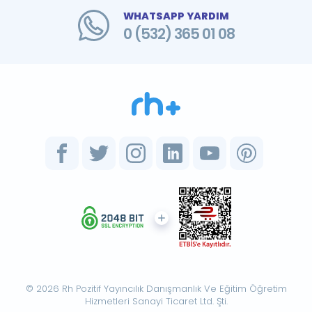
WHATSAPP YARDIM
0 (532) 365 01 08
© 2026 Rh Pozitif Yayıncılık Danışmanlık Ve Eğitim Öğretim
Hizmetleri Sanayi Ticaret Ltd. Şti.