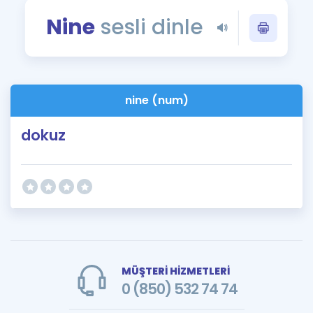
Puan Hesaplama
Nine
sesli dinle
Rehberlik Aracı
ÖSYM Sınav Takvimi
nine (num)
Kampanyalar
dokuz
Blog
İngilizce Gramer
MÜŞTERİ HİZMETLERİ
0 (850) 532 74 74