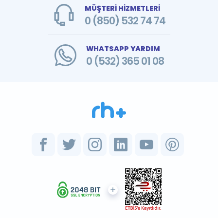
MÜŞTERİ HİZMETLERİ
0 (850) 532 74 74
WHATSAPP YARDIM
0 (532) 365 01 08