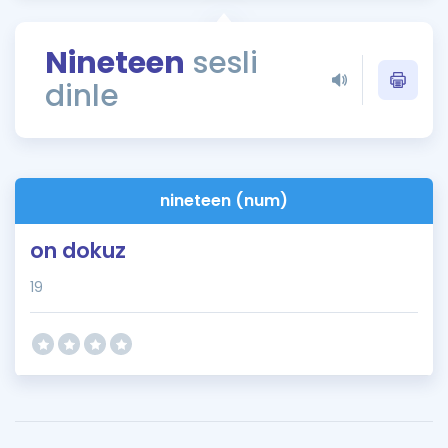
Puan Hesaplama
Nineteen
sesli
Rehberlik Aracı
dinle
ÖSYM Sınav Takvimi
Kampanyalar
Blog
nineteen (num)
İngilizce Gramer
on dokuz
19