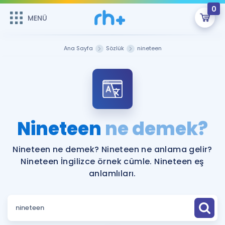
0
MENÜ
MENÜ
Üye Girişi
Ana Sayfa
Sözlük
nineteen
Online Dersler
Sepetin Şu An Boş.
Çalışma Paketleri
Remzi Hoca ile seni sınava hazırlayacak onlarca eğitim seni
bekliyor!
Kitaplar ve Kaynaklar
GİRİŞ YAP
Nineteen
ne demek?
Katılımcı Görüşleri
Şifremi Hatırlamıyorum
Nineteen ne demek? Nineteen ne anlama gelir?
Nineteen İngilizce örnek cümle. Nineteen eş
ÜYE DEĞİLİM
Faydalı Araçlar
anlamlıları.
Ücretsiz Kaynaklar
Blog
İngilizce Gramer
Hakkımızda
Kariyer
Sözlük
Soru & Cevap
İletişim