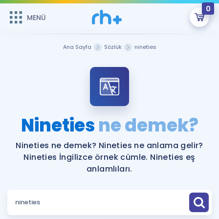
0
MENÜ
MENÜ
Üye Girişi
Ana Sayfa
Sözlük
nineties
Online Dersler
Sepetin Şu An Boş.
Çalışma Paketleri
Remzi Hoca ile seni sınava hazırlayacak onlarca eğitim seni
bekliyor!
Kitaplar ve Kaynaklar
GİRİŞ YAP
Nineties
ne demek?
Katılımcı Görüşleri
Şifremi Hatırlamıyorum
Nineties ne demek? Nineties ne anlama gelir?
Nineties İngilizce örnek cümle. Nineties eş
ÜYE DEĞİLİM
Faydalı Araçlar
anlamlıları.
Ücretsiz Kaynaklar
Blog
İngilizce Gramer
Hakkımızda
Kariyer
Sözlük
Soru & Cevap
İletişim