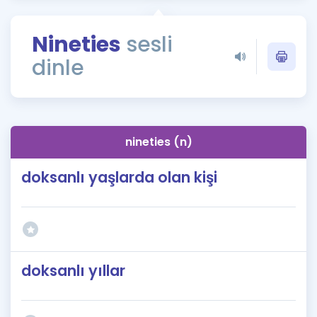
Puan Hesaplama
Nineties
sesli
Rehberlik Aracı
dinle
ÖSYM Sınav Takvimi
Kampanyalar
Blog
nineties (n)
İngilizce Gramer
doksanlı yaşlarda olan kişi
doksanlı yıllar