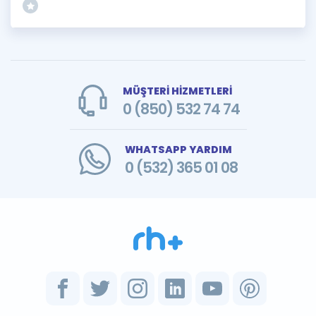
MÜŞTERİ HİZMETLERİ
0 (850) 532 74 74
WHATSAPP YARDIM
0 (532) 365 01 08