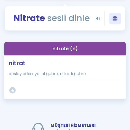
Puan Hesaplama
Nitrate
sesli dinle
Rehberlik Aracı
ÖSYM Sınav Takvimi
Kampanyalar
nitrate (n)
Blog
nitrat
İngilizce Gramer
besleyici kimyasal gübre, nitratlı gübre
MÜŞTERİ HİZMETLERİ