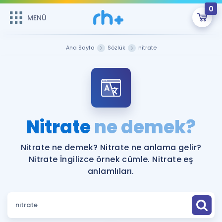
0
MENÜ
MENÜ
Üye Girişi
Ana Sayfa
Sözlük
nitrate
Online Dersler
Sepetin Şu An Boş.
Çalışma Paketleri
Remzi Hoca ile seni sınava hazırlayacak onlarca eğitim seni
bekliyor!
Kitaplar ve Kaynaklar
GİRİŞ YAP
Nitrate
ne demek?
Katılımcı Görüşleri
Şifremi Hatırlamıyorum
Nitrate ne demek? Nitrate ne anlama gelir?
Nitrate İngilizce örnek cümle. Nitrate eş
ÜYE DEĞİLİM
Faydalı Araçlar
anlamlıları.
Ücretsiz Kaynaklar
Blog
İngilizce Gramer
Hakkımızda
Kariyer
Sözlük
Soru & Cevap
İletişim