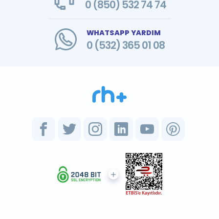
0 (850) 532 74 74
WHATSAPP YARDIM
0 (532) 365 01 08