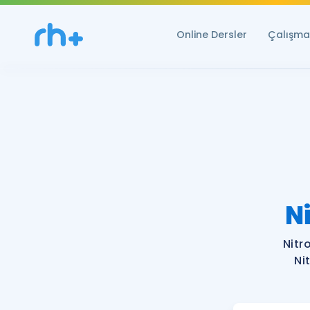
Online Dersler
Çalışma 
N
Nitr
Ni