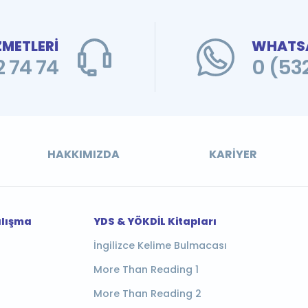
ZMETLERİ
WHATSA
 74 74
0 (53
HAKKIMIZDA
KARIYER
alışma
YDS & YÖKDİL Kitapları
İngilizce Kelime Bulmacası
More Than Reading 1
More Than Reading 2