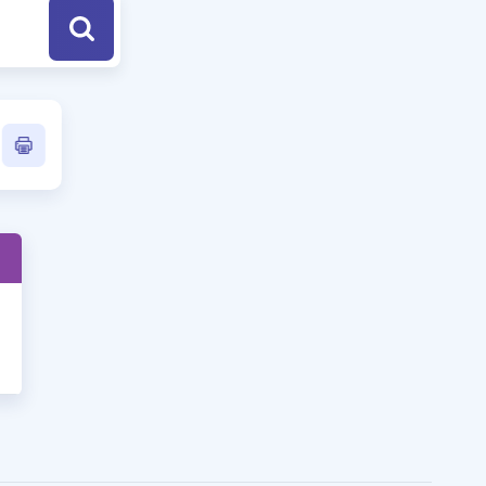
a Özel Fırsatlar
ınavlarla İlgili Haberler
er
 ve Konu Anlatımı