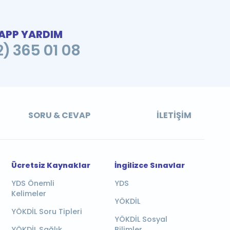
PP YARDIM
2) 365 01 08
SORU & CEVAP
İLETIŞIM
Ücretsiz Kaynaklar
İngilizce Sınavlar
YDS Önemli
YDS
Kelimeler
YÖKDİL
YÖKDİL Soru Tipleri
YÖKDİL Sosyal
YÖKDİL Sağlık
Bilimler