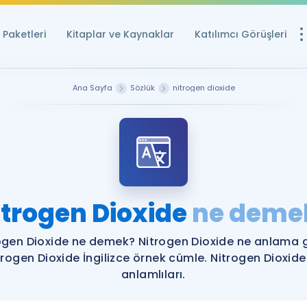
Paketleri
Kitaplar ve Kaynaklar
Katılımcı Görüşleri
Ücretsiz Kayna
Ana Sayfa
Sözlük
nitrogen dioxide
YDS ve YÖKDİL içi
Sözlük
İngilizce Sınavları
Puan Hesapla
itrogen Dioxide
ne deme
YDS ve YÖKDİL P
Remz
Rehberlik Aracı
ogen Dioxide ne demek? Nitrogen Dioxide ne anlama g
YDS ve YÖKDİL'e H
trogen Dioxide İngilizce örnek cümle. Nitrogen Dioxide
anlamlıları.
ÖSYM Sınav Ta
Tüm ÖSYM Sınavl