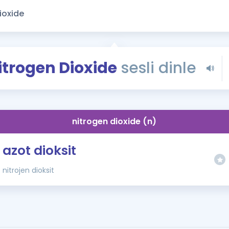
Kampanyalar
Eğitim ve Kitaplar
Blog
YDS - YÖKDİL Tüm S
itrogen Dioxide
sesli dinle
İngilizce Gram
İngilizce Gramer
nitrogen dioxide (n)
azot dioksit
nitrojen dioksit