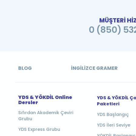
MÜŞTERİ Hİ
0 (850) 532
BLOG
İNGILIZCE GRAMER
YDS & YÖKDİL Online
YDS & YÖKDİL Ç
Dersler
Paketleri
Sıfırdan Akademik Çeviri
YDS Başlangıç
Grubu
YDS İleri Seviye
YDS Express Grubu
YÖKDİL Başlangıç