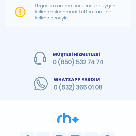
Puan Hesaplama
Üzgünüm arama sonucunuza uygun
kelime bulunamadı. Lütfen farklı bir
kelime deneyin.
Rehberlik Aracı
ÖSYM Sınav Takvimi
Kampanyalar
MÜŞTERİ HİZMETLERİ
Blog
0 (850) 532 74 74
İngilizce Gramer
WHATSAPP YARDIM
0 (532) 365 01 08