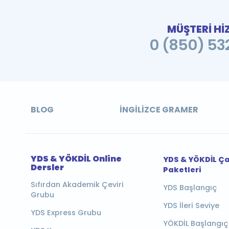
MÜŞTERİ Hİ
0 (850) 532
BLOG
İNGILIZCE GRAMER
YDS & YÖKDİL Online
YDS & YÖKDİL Ç
Dersler
Paketleri
Sıfırdan Akademik Çeviri
YDS Başlangıç
Grubu
YDS İleri Seviye
YDS Express Grubu
YÖKDİL Başlangıç