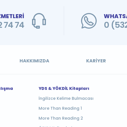
ZMETLERİ
WHATSA
 74 74
0 (53
HAKKIMIZDA
KARIYER
alışma
YDS & YÖKDİL Kitapları
İngilizce Kelime Bulmacası
More Than Reading 1
More Than Reading 2