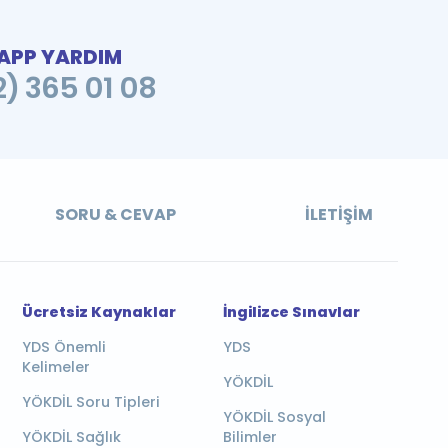
PP YARDIM
2) 365 01 08
SORU & CEVAP
İLETIŞIM
Ücretsiz Kaynaklar
İngilizce Sınavlar
YDS Önemli
YDS
Kelimeler
YÖKDİL
YÖKDİL Soru Tipleri
YÖKDİL Sosyal
YÖKDİL Sağlık
Bilimler