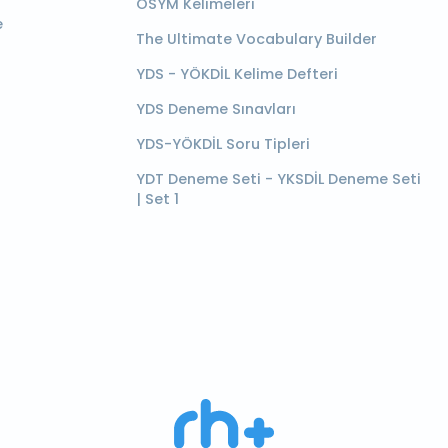
ÖSYM Kelimeleri
e
The Ultimate Vocabulary Builder
YDS - YÖKDİL Kelime Defteri
YDS Deneme Sınavları
YDS-YÖKDİL Soru Tipleri
YDT Deneme Seti - YKSDİL Deneme Seti
| Set 1