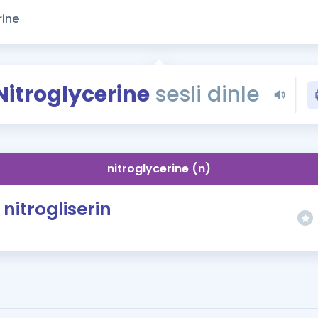
Kampanyalar
Eğitim ve Kitaplar
Blog
YDS - YÖKDİL Tüm S
Nitroglycerine
sesli dinle
İngilizce Gram
İngilizce Gramer
nitroglycerine (n)
nitrogliserin