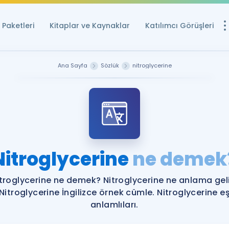
Paketleri
Kitaplar ve Kaynaklar
Katılımcı Görüşleri
Ücretsiz Kayna
Ana Sayfa
Sözlük
nitroglycerine
YDS ve YÖKDİL içi
Sözlük
İngilizce Sınavları
Puan Hesapla
Nitroglycerine
ne demek
YDS ve YÖKDİL P
Remz
Rehberlik Aracı
troglycerine ne demek? Nitroglycerine ne anlama gel
YDS ve YÖKDİL'e H
Nitroglycerine İngilizce örnek cümle. Nitroglycerine e
anlamlıları.
ÖSYM Sınav Ta
Tüm ÖSYM Sınavl