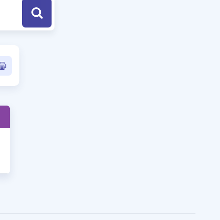
a Özel Fırsatlar
ınavlarla İlgili Haberler
er
 ve Konu Anlatımı