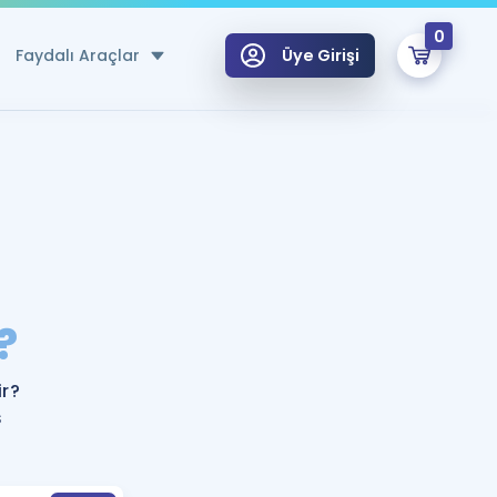
0
Faydalı Araçlar
Üye Girişi
klar
n Ücretsiz Kaynaklar
 için Özel Sözlük
Sepetin Şu An Boş.
ma
?
uan Hesaplama Aracı
i Hoca ile seni sınava hazırlayacak onlarca eğitim seni bekliyor!
Şifremi Hatırlamıyorum
GİRİŞ YAP
ir?
azırlananlar için Öneriler
ş
kvimi
ÜYE DEĞİLİM
arı Tek Takvimde