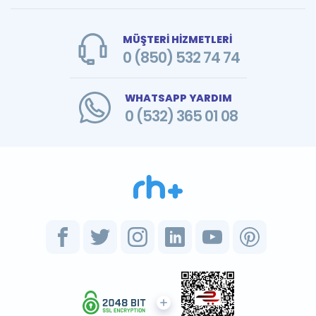
MÜŞTERİ HİZMETLERİ
0 (850) 532 74 74
WHATSAPP YARDIM
0 (532) 365 01 08