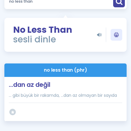
Puan Hesaplama
Rehberlik Aracı
No Less Than
ÖSYM Sınav Takvimi
sesli dinle
Kampanyalar
Blog
no less than (phr)
İngilizce Gramer
...dan az değil
... gibi büyük bir rakamda, ...dan az olmayan bir sayıda