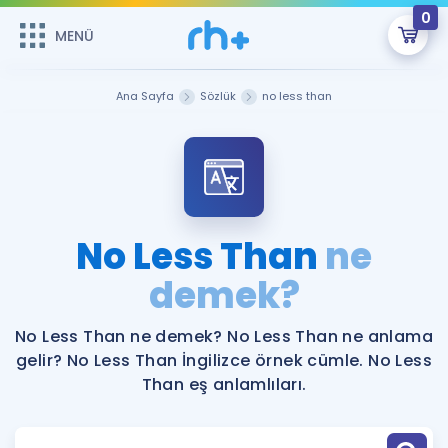
0
MENÜ
MENÜ
Üye Girişi
Ana Sayfa
Sözlük
no less than
Online Dersler
Sepetin Şu An Boş.
Çalışma Paketleri
Remzi Hoca ile seni sınava hazırlayacak onlarca eğitim seni
bekliyor!
Kitaplar ve Kaynaklar
GİRİŞ YAP
No Less Than
ne
Katılımcı Görüşleri
demek?
Şifremi Hatırlamıyorum
ÜYE DEĞİLİM
Faydalı Araçlar
No Less Than ne demek? No Less Than ne anlama
gelir? No Less Than İngilizce örnek cümle. No Less
Ücretsiz Kaynaklar
Blog
İngilizce Gramer
Than eş anlamlıları.
Hakkımızda
Kariyer
Sözlük
Soru & Cevap
İletişim