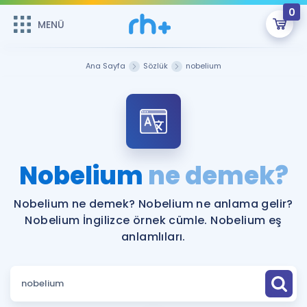
0
MENÜ
MENÜ
Üye Girişi
Ana Sayfa
Sözlük
nobelium
Online Dersler
Sepetin Şu An Boş.
Çalışma Paketleri
Remzi Hoca ile seni sınava hazırlayacak onlarca eğitim seni
bekliyor!
Kitaplar ve Kaynaklar
GİRİŞ YAP
Nobelium
ne demek?
Katılımcı Görüşleri
Şifremi Hatırlamıyorum
Nobelium ne demek? Nobelium ne anlama gelir?
Nobelium İngilizce örnek cümle. Nobelium eş
ÜYE DEĞİLİM
Faydalı Araçlar
anlamlıları.
Ücretsiz Kaynaklar
Blog
İngilizce Gramer
Hakkımızda
Kariyer
Sözlük
Soru & Cevap
İletişim