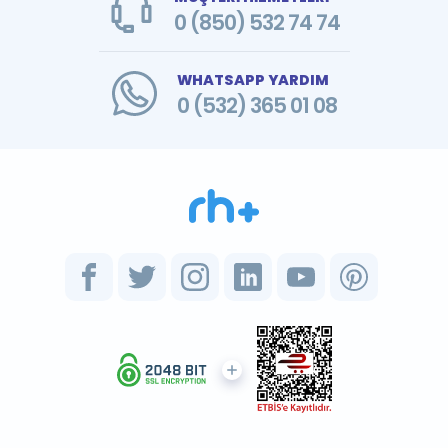
0 (850) 532 74 74
WHATSAPP YARDIM
0 (532) 365 01 08