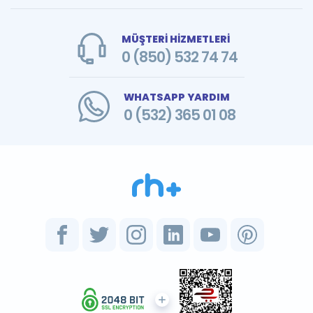
MÜŞTERİ HİZMETLERİ
0 (850) 532 74 74
WHATSAPP YARDIM
0 (532) 365 01 08