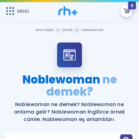
0
MENÜ
MENÜ
Üye Girişi
Ana Sayfa
Sözlük
noblewoman
Online Dersler
Sepetin Şu An Boş.
Çalışma Paketleri
Remzi Hoca ile seni sınava hazırlayacak onlarca eğitim seni
bekliyor!
Kitaplar ve Kaynaklar
GİRİŞ YAP
Noblewoman
ne
Katılımcı Görüşleri
demek?
Şifremi Hatırlamıyorum
ÜYE DEĞİLİM
Faydalı Araçlar
Noblewoman ne demek? Noblewoman ne
anlama gelir? Noblewoman İngilizce örnek
Ücretsiz Kaynaklar
Blog
İngilizce Gramer
cümle. Noblewoman eş anlamlıları.
Hakkımızda
Kariyer
Sözlük
Soru & Cevap
İletişim