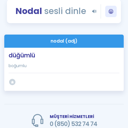
Puan Hesaplama
Nodal
sesli dinle
Rehberlik Aracı
ÖSYM Sınav Takvimi
nodal (adj)
Kampanyalar
düğümlü
Blog
boğumlu
İngilizce Gramer
MÜŞTERİ HİZMETLERİ
0 (850) 532 74 74