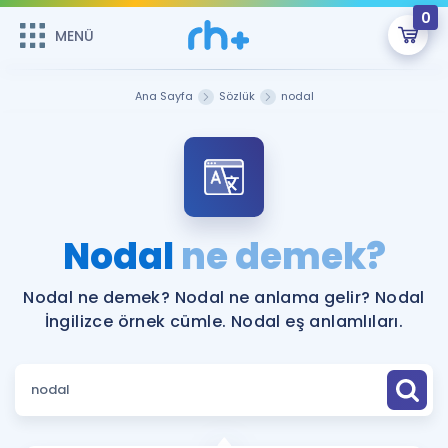
0
MENÜ
MENÜ
Üye Girişi
Ana Sayfa
Sözlük
nodal
Online Dersler
Sepetin Şu An Boş.
Çalışma Paketleri
Remzi Hoca ile seni sınava hazırlayacak onlarca eğitim seni
bekliyor!
Kitaplar ve Kaynaklar
GİRİŞ YAP
Nodal
ne demek?
Katılımcı Görüşleri
Şifremi Hatırlamıyorum
Nodal ne demek? Nodal ne anlama gelir? Nodal
İngilizce örnek cümle. Nodal eş anlamlıları.
ÜYE DEĞİLİM
Faydalı Araçlar
Ücretsiz Kaynaklar
Blog
İngilizce Gramer
Hakkımızda
Kariyer
Sözlük
Soru & Cevap
İletişim